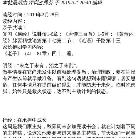
本帖最后由 深圳占秀芬 于 2019-3-1 20:40 编辑
读经时间：2019年2月28日
读经内容：
亲子共读：
复习《易经》说卦传1-6章；《唐诗三百首》1-5首；《黄帝内
经》脉要精微论篇第十七第二节；《论语》子路第十三
家长抱团学习内容:
《老子》（41—81章）四十二遍。
明经：
“未之于未有，治之于未乱”。
做事情要在它尚未发生以前就处理妥当，治理国政，要在祸没
有产生以前就早做准备。看到这句话就想到未雨绸缪，居安思
危。任何事情只有提前做好规划，才能防患于未然。临时抱佛
脚，始终只是救火状态，达不到主动计划的状态。
行经：在承担中成长
这周是我们家主持，秋阳周末参加完读书会，就在计划着下周
的主持稿，说这次他要参与进来准备主持稿，前天我们一起准