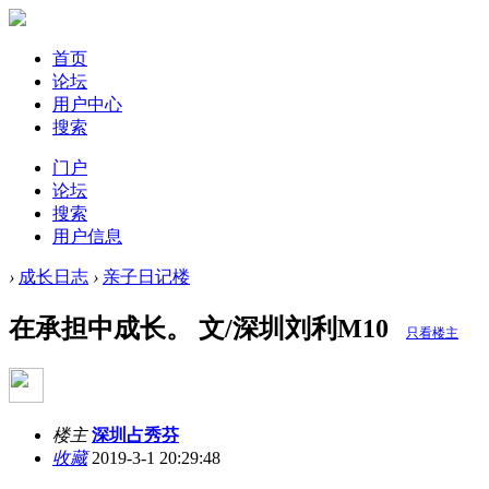
首页
论坛
用户中心
搜索
门户
论坛
搜索
用户信息
›
成长日志
›
亲子日记楼
在承担中成长。 文/深圳刘利M10
只看楼主
楼主
深圳占秀芬
收藏
2019-3-1 20:29:48