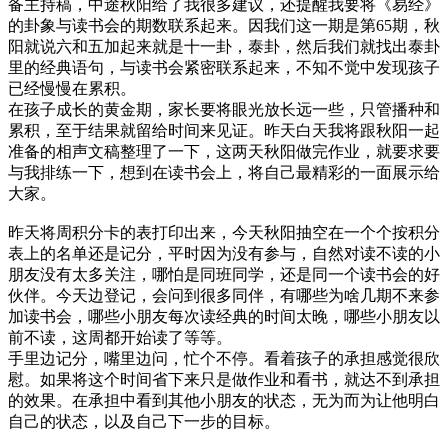
备主持稿，中途秋阳给了我很多建议，还提醒我要将《易经》
的卦象与读书会的期数联系起来。因我们这一期是第65期，秋
阳就说六和五加起来就是十一卦，泰卦，然后我们就找出泰卦
里的经典语句，与读书会紧密联系起来，不知不觉中发现孩子
已经慢慢在累积。
在孩子成长的黄金期，家长要将眼光放长远一些，只管播种和
累积，至于结果就留给时间来见证。昨天白天我将跟秋阳一起
准备的相声文稿整理了一下，这两天秋阳做完作业，就要求要
与我排练一下，想到在读书会上，将自己最精彩的一面展示给
大家。
昨天将周积分卡的表打印出来，今天秋阳抽空在一个个按积分
表上的名单还是记分，平时因为没有参与，自然对读不读的小
朋友没有太多关注，哪怕是同班同学，还是同一个读书会的好
伙伴。今天边登记，会问到很多同伴，有哪些为啥几期不来参
加读书会，哪些小朋友每次读经典的时间太晚，哪些小朋友以
前不读，这周都开始读了等等。
手里边记分，嘴里边问，忙个不停。看着孩子的承担感觉很欣
慰。如果将这个时间省下来只是做作业和看书，就达不到承担
的效果。在承担中看到其他小朋友的状态，无为而为让他明白
自己的状态，以及自己下一步的目标。