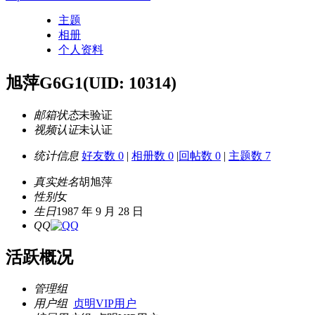
主题
相册
个人资料
旭萍G6G1
(UID: 10314)
邮箱状态
未验证
视频认证
未认证
统计信息
好友数 0
|
相册数 0
|
回帖数 0
|
主题数 7
真实姓名
胡旭萍
性别
女
生日
1987 年 9 月 28 日
QQ
活跃概况
管理组
用户组
贞明VIP用户