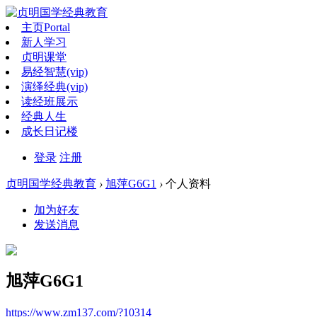
主页
Portal
新人学习
贞明课堂
易经智慧(vip)
演绎经典(vip)
读经班展示
经典人生
成长日记楼
登录
注册
贞明国学经典教育
›
旭萍G6G1
›
个人资料
加为好友
发送消息
旭萍G6G1
https://www.zm137.com/?10314