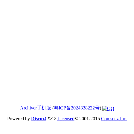
Archiver
手机版
(
粤ICP备2024338222号
)
Powered by
Discuz!
X3.2
Licensed
© 2001-2015
Comsenz Inc.