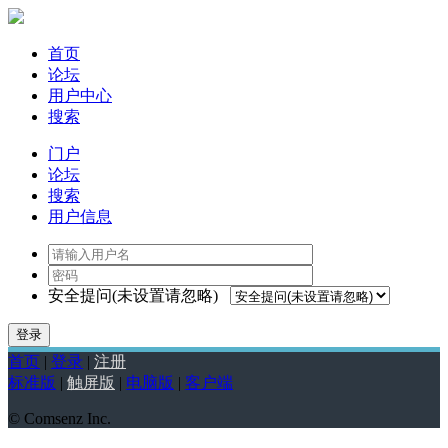
首页
论坛
用户中心
搜索
门户
论坛
搜索
用户信息
安全提问(未设置请忽略)
登录
首页
|
登录
|
注册
标准版
|
触屏版
|
电脑版
|
客户端
© Comsenz Inc.