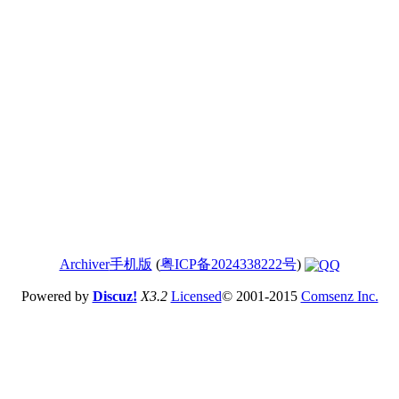
Archiver
手机版
(
粤ICP备2024338222号
)
Powered by
Discuz!
X3.2
Licensed
© 2001-2015
Comsenz Inc.