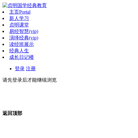
主页
Portal
新人学习
贞明课堂
易经智慧(vip)
演绎经典(vip)
读经班展示
经典人生
成长日记楼
登录
注册
请先登录后才能继续浏览
返回顶部