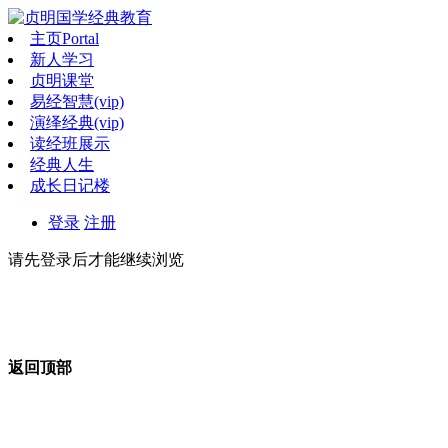
主页
Portal
新人学习
贞明课堂
易经智慧(vip)
演绎经典(vip)
读经班展示
经典人生
成长日记楼
登录
注册
请先登录后才能继续浏览
返回顶部