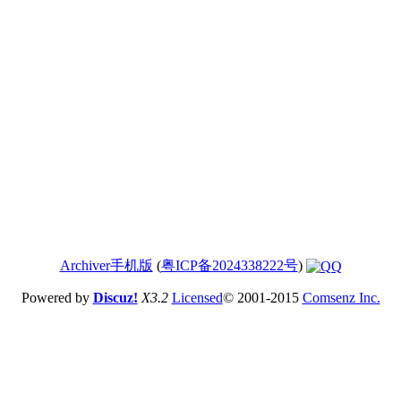
Archiver
手机版
(
粤ICP备2024338222号
)
Powered by
Discuz!
X3.2
Licensed
© 2001-2015
Comsenz Inc.