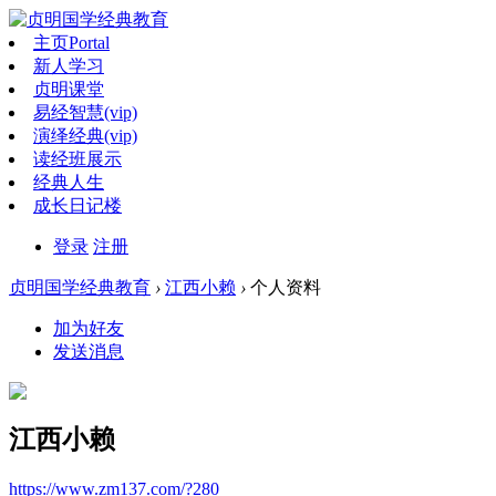
主页
Portal
新人学习
贞明课堂
易经智慧(vip)
演绎经典(vip)
读经班展示
经典人生
成长日记楼
登录
注册
贞明国学经典教育
›
江西小赖
›
个人资料
加为好友
发送消息
江西小赖
https://www.zm137.com/?280