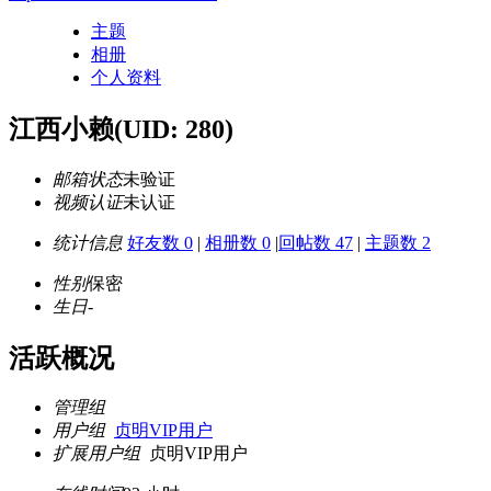
主题
相册
个人资料
江西小赖
(UID: 280)
邮箱状态
未验证
视频认证
未认证
统计信息
好友数 0
|
相册数 0
|
回帖数 47
|
主题数 2
性别
保密
生日
-
活跃概况
管理组
用户组
贞明VIP用户
扩展用户组
贞明VIP用户