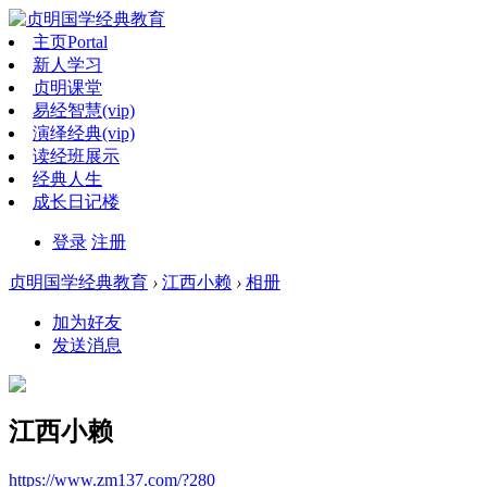
主页
Portal
新人学习
贞明课堂
易经智慧(vip)
演绎经典(vip)
读经班展示
经典人生
成长日记楼
登录
注册
贞明国学经典教育
›
江西小赖
›
相册
加为好友
发送消息
江西小赖
https://www.zm137.com/?280