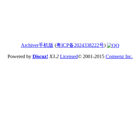
Archiver
手机版
(
粤ICP备2024338222号
)
Powered by
Discuz!
X3.2
Licensed
© 2001-2015
Comsenz Inc.