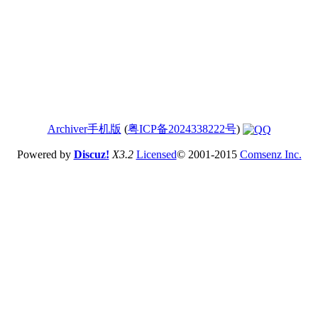
Archiver
手机版
(
粤ICP备2024338222号
)
Powered by
Discuz!
X3.2
Licensed
© 2001-2015
Comsenz Inc.