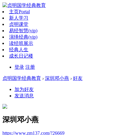
主页
Portal
新人学习
贞明课堂
易经智慧(vip)
演绎经典(vip)
读经班展示
经典人生
成长日记楼
登录
注册
贞明国学经典教育
›
深圳邓小燕
›
好友
加为好友
发送消息
深圳邓小燕
https://www.zm137.com/?26669