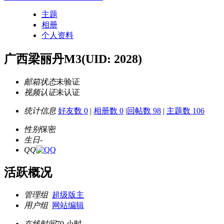
主题
相册
个人资料
广西梁丽丹M3
(UID: 2028)
邮箱状态
未验证
视频认证
未认证
统计信息
好友数 0
|
相册数 0
|
回帖数 98
|
主题数 106
性别
保密
生日
-
QQ
活跃概况
管理组
超级版主
用户组
网站编辑
在线时间
70 小时