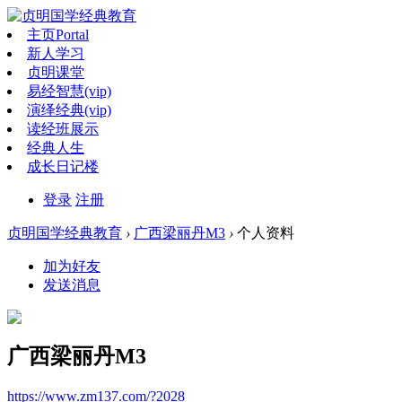
主页
Portal
新人学习
贞明课堂
易经智慧(vip)
演绎经典(vip)
读经班展示
经典人生
成长日记楼
登录
注册
贞明国学经典教育
›
广西梁丽丹M3
›
个人资料
加为好友
发送消息
广西梁丽丹M3
https://www.zm137.com/?2028