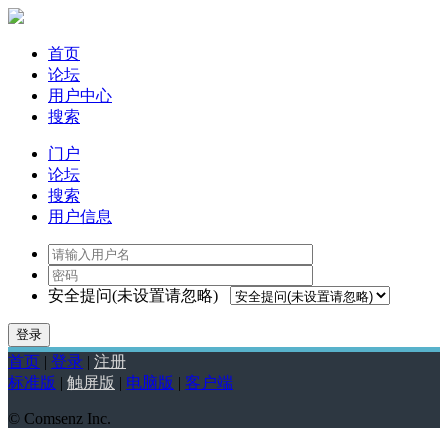
首页
论坛
用户中心
搜索
门户
论坛
搜索
用户信息
安全提问(未设置请忽略)
登录
首页
|
登录
|
注册
标准版
|
触屏版
|
电脑版
|
客户端
© Comsenz Inc.