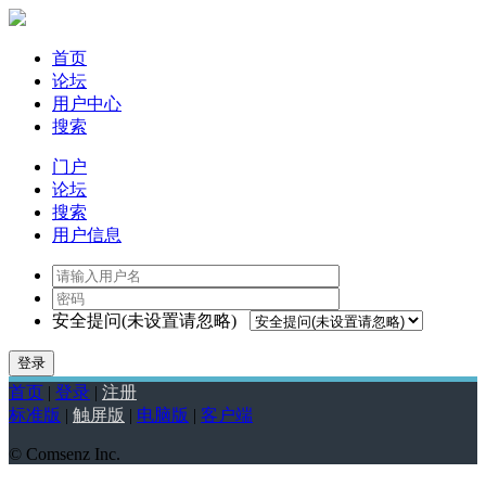
首页
论坛
用户中心
搜索
门户
论坛
搜索
用户信息
安全提问(未设置请忽略)
登录
首页
|
登录
|
注册
标准版
|
触屏版
|
电脑版
|
客户端
© Comsenz Inc.