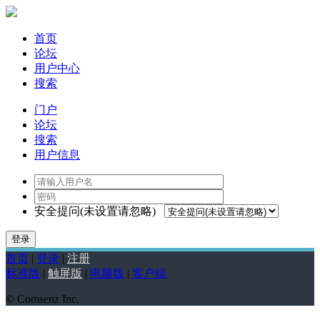
首页
论坛
用户中心
搜索
门户
论坛
搜索
用户信息
安全提问(未设置请忽略)
登录
首页
|
登录
|
注册
标准版
|
触屏版
|
电脑版
|
客户端
© Comsenz Inc.