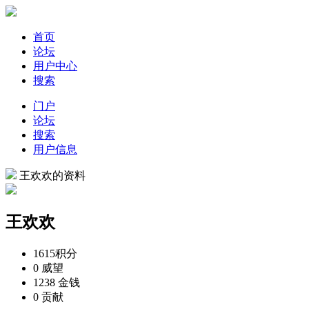
首页
论坛
用户中心
搜索
门户
论坛
搜索
用户信息
王欢欢的资料
王欢欢
1615
积分
0
威望
1238
金钱
0
贡献