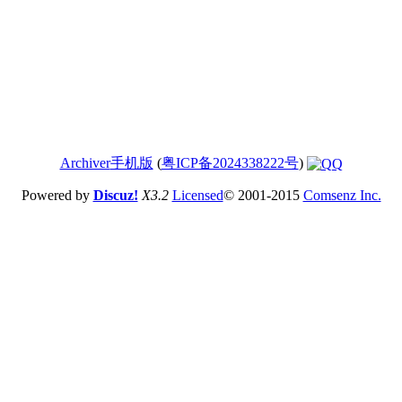
Archiver
手机版
(
粤ICP备2024338222号
)
Powered by
Discuz!
X3.2
Licensed
© 2001-2015
Comsenz Inc.