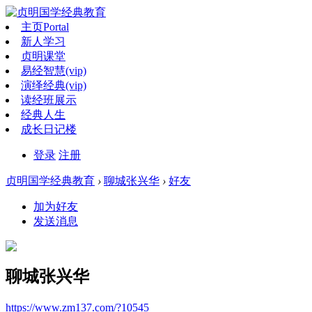
主页
Portal
新人学习
贞明课堂
易经智慧(vip)
演绎经典(vip)
读经班展示
经典人生
成长日记楼
登录
注册
贞明国学经典教育
›
聊城张兴华
›
好友
加为好友
发送消息
聊城张兴华
https://www.zm137.com/?10545