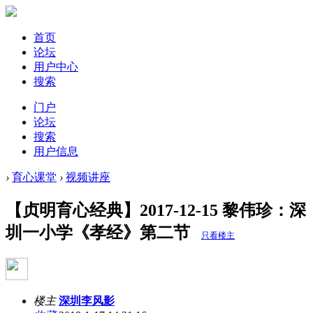
首页
论坛
用户中心
搜索
门户
论坛
搜索
用户信息
›
育心课堂
›
视频讲座
【贞明育心经典】2017-12-15 黎伟珍：深
圳一小学《孝经》第二节
只看楼主
楼主
深圳李风影