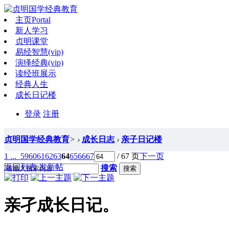
主页
Portal
新人学习
贞明课堂
易经智慧(vip)
演绎经典(vip)
读经班展示
经典人生
成长日记楼
登录
注册
贞明国学经典教育
>
›
成长日志
›
亲子日记楼
1 ...
59
60
61
62
63
64
65
66
67
/ 67 页
下一页
返回列表
发新帖
搜索
搜索
亲孑成长日记。