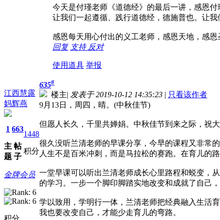
今天是付瑾老师《道德经》的最后一讲，感恩付瑾老师
让我们一起遵循、践行道德经，德施普也。让我
感恩每天用心付出的义工老师，感恩天地，感恩
回复
支持
反对
使用道具
举报
#
635
江西慧露
楼主
|
发表于 2019-10-12 14:35:23
|
只看该作者
妈辉燕
9月13日，周四，晴。(中秋佳节)
但愿人长久，千里共婵娟。中秋佳节到来之际，祝大
1
663
1448
很久没听兰清老师的早课分享，今早的课程又非常的
主
帖
积分
人生不是百米冲刺，而是马拉松的赛跑。在育儿的路
题
子
一堂早课可以听出兰清老师成长心里路程和蜕变，从
金牌会员
的学习。一步一个脚印脚踏实地改变和成就了自己，
学以致用，学明行一体，兰清老师把经典融入生活育
我也要改变自己，才能少走育儿的弯路。
积分