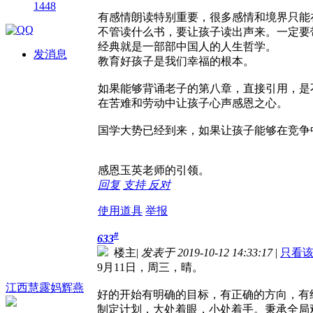
1448
有感情朗读特别重要，很多感情和境界只能
不管读什么书，要让孩子读出声来。一定要
经典就是一部部中国人的人生哲学。
发消息
教育好孩子是我们幸福的根本。
如果能够背诵老子的第八章，直接引用，是
在苦难和劳动中让孩子心声感恩之心。
国学大势已经到来，如果让孩子能够在竞争
感恩玉英老师的引领。
回复
支持
反对
使用道具
举报
#
633
楼主
|
发表于 2019-10-12 14:33:17
|
只看
9月11日，周三，晴。
江西慧露妈辉燕
好的开始有明确的目标，有正确的方向，有
制定计划，大处着眼，小处着手。秉承全局