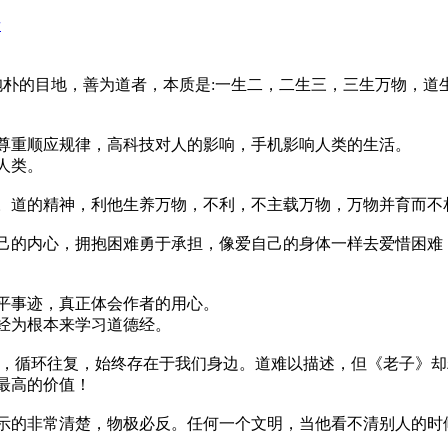
者
抱朴的目地，善为道者，本质是:一生二，二生三，三生万物，道
尊重顺应规律，高科技对人的影响，手机影响人类的生活。
人类。
。道的精神，利他生养万物，不利，不主载万物，万物并育而不
己的内心，拥抱困难勇于承担，像爱自己的身体一样去爱惜困难
平事迹，真正体会作者的用心。
经为根本来学习道德经。
宰，循环往复，始终存在于我们身边。道难以描述，但《老子》
最高的价值！
示的非常清楚，物极必反。任何一个文明，当他看不清别人的时