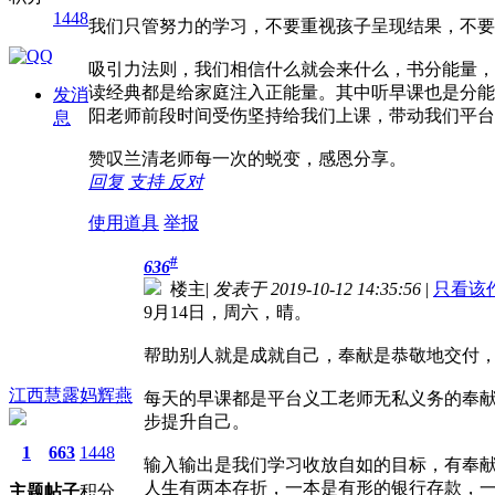
1448
我们只管努力的学习，不要重视孩子呈现结果，不要
吸引力法则，我们相信什么就会来什么，书分能量，
读经典都是给家庭注入正能量。其中听早课也是分能
发消
阳老师前段时间受伤坚持给我们上课，带动我们平台
息
赞叹兰清老师每一次的蜕变，感恩分享。
回复
支持
反对
使用道具
举报
#
636
楼主
|
发表于 2019-10-12 14:35:56
|
只看该
9月14日，周六，晴。
帮助别人就是成就自己，奉献是恭敬地交付
江西慧露妈辉燕
每天的早课都是平台义工老师无私义务的奉
步提升自己。
1
663
1448
输入输出是我们学习收放自如的目标，有奉
人生有两本存折，一本是有形的银行存款，
主题
帖子
积分