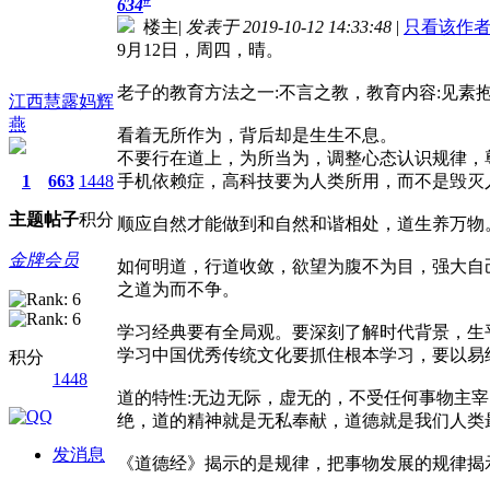
634
楼主
|
发表于 2019-10-12 14:33:48
|
只看该作
9月12日，周四，晴。
老子的教育方法之一:不言之教，教育内容:见素
江西慧露妈辉
燕
看着无所作为，背后却是生生不息。
不要行在道上，为所当为，调整心态认识规律，
1
663
1448
手机依赖症，高科技要为人类所用，而不是毁灭
主题
帖子
积分
顺应自然才能做到和自然和谐相处，道生养万物
金牌会员
如何明道，行道收敛，欲望为腹不为目，强大自
之道为而不争。
学习经典要有全局观。要深刻了解时代背景，生
学习中国优秀传统文化要抓住根本学习，要以易
积分
1448
道的特性:无边无际，虚无的，不受任何事物主
绝，道的精神就是无私奉献，道德就是我们人类
发消息
《道德经》揭示的是规律，把事物发展的规律揭