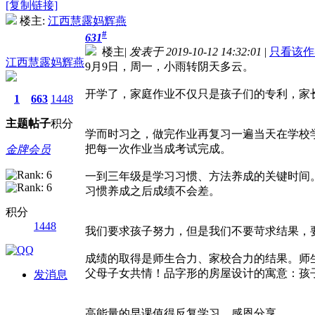
[复制链接]
楼主:
江西慧露妈辉燕
#
631
楼主
|
发表于 2019-10-12 14:32:01
|
只看该作
江西慧露妈辉燕
9月9日，周一，小雨转阴天多云。
开学了，家庭作业不仅只是孩子们的专利，家
1
663
1448
主题
帖子
积分
学而时习之，做完作业再复习一遍当天在学校
把每一次作业当成考试完成。
金牌会员
一到三年级是学习习惯、方法养成的关键时间
习惯养成之后成绩不会差。
积分
1448
我们要求孩子努力，但是我们不要苛求结果，
成绩的取得是师生合力、家校合力的结果。师
父母子女共情！品字形的房屋设计的寓意：孩
发消息
高能量的早课值得反复学习，感恩分享。