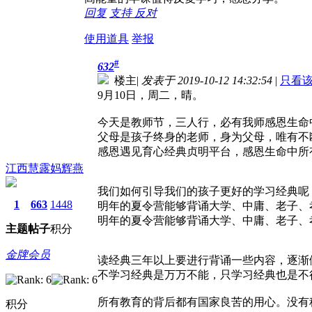
回复
支持
反对
使用道具
举报
#
632
楼主
|
发表于 2019-10-12 14:32:54
|
只看
9月10日，周二，晴。
今天是教师节，三人行，必有我师感恩生命
父母是孩子终身的老师，身为父母，唯有不
感恩遇见育心经典贞明平台，感恩生命中所
江西慧露妈辉燕
我们如何引导我们的孩子更好的学习经典呢
1
663
1448
明年的夏令营能够背诵大学、中庸、老子、
明年的夏令营能够背诵大学、中庸、老子、
主题
帖子
积分
金牌会员
读经典三年以上要进行背诵一些内容，逐渐
不学习经典是万万不能，只学习经典也是不
所有教育的背后都有国家良苦的用心。没有科
积分