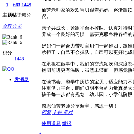
1
663
1448
仙芳老师家的欢欢宝贝跟着妈妈，逐渐跟读
主题
帖子
积分
况。
金牌会员
亲子共成长，紧跟平台不掉队。认真对待时
养成一个良好的习惯，需要克服各种各样的
妈妈们一起合力带动宝贝们一起抱团，跟谁
承担了，自己不会掉队，自己可以更好地成
积分
1448
在承担在做事中，我们的交流频次和深度都
抱团前进更有温暖，虽然未谋面，但感觉熟
发消息
在读书会、游学中历练的宝贝，适应能力不
注重借力平台，咱们贞明平台的力量真是太
孩子每一步都有规划！幼儿园，小学低阶段
感恩仙芳老师分享漏宝，感恩一切！
回复
支持
反对
使用道具
举报
#