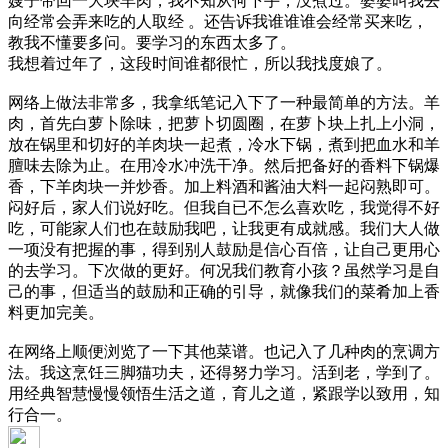
嫂子带回一大块羊肉，我不知从何下手，没煮过。婆婆叫我去
向经常会弄来吃的人取经 。还告诉我谁谁谁会经常买来吃，
教我不懂要多问。要学习的东西太多了。
我想着过年了，这段时间谁都很忙，所以我找度娘了。
网络上做法非常多，我拿纸笔记入下了一种最简单的方法。羊
肉，首先白萝卜除味，把萝卜切圆圈，在萝卜块上扎上小洞，
放在锅里和切好的羊肉块一起煮，冷水下锅，煮到把血水和羊
膻味去除为止。在用冷水冲洗干净。然后把备好的香料下锅爆
香，下羊肉块一并炒香。加上料酒和酱油大料一起闷熟即可。
闷好后，家人们说好吃。但我自已不怎么喜欢吃，我觉得不好
吃，可能家人们也在鼓励我吧，让我更有成就感。我们大人做
一项没有把握的事，得到别人鼓励是信心百倍，让自己更用心
的去学习。下次做的更好。何况我们教育小孩？虽然学习是自
己的事，但适当的鼓励和正确的引导，就像我们的菜肴加上香
料更加完美。
在网络上顺便浏览了一下其他菜谱。也记入了几种肉的烹调方
法。我这烹饪三脚猫功夫，还得努力学习。活到老，学到了。
用经典智慧慢慢领悟生活之道，育儿之道，紧跟学以致用，知
行合一。