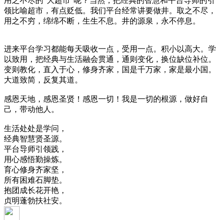
用之不尽的“大超市”呢？当然，把经典的智慧和平台导师的引
领比喻超市，有点贬低。我们平台经常讲要做井。取之不尽，
用之不穷，绵绵不断，生生不息。井的源泉，永不停息。
进来平台学习都能每天吸收一点，受用一点。积小以高大。学
以致用，把经典与生活融会贯通，通则变化，换位缺位补位。
变则教化，直入于心，修身齐家，国是千万家，家是最小国。
大道致简，反复其道。
感恩天地，感恩圣贤！感恩一切！我是一切的根源，做好自
己，带动他人。
生活处处是学问，
经典智慧贤圣源。
平台导师引领践，
用心感悟勤操炼。
育心修身齐家坚，
所有困难石脚垫。
抱团成长花开艳，
贞明蓬勃扶社安。