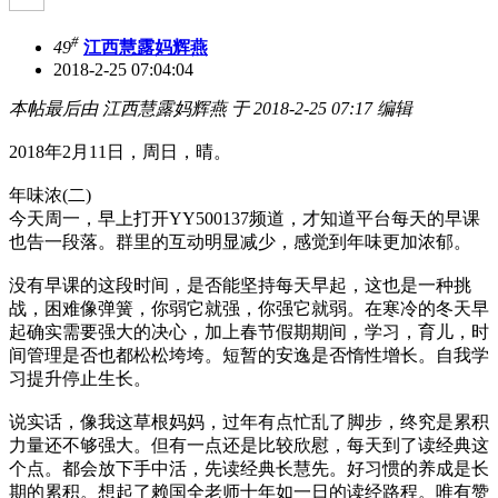
#
49
江西慧露妈辉燕
2018-2-25 07:04:04
本帖最后由 江西慧露妈辉燕 于 2018-2-25 07:17 编辑
2018年2月11日，周日，晴。
年味浓(二)
今天周一，早上打开YY500137频道，才知道平台每天的早课
也告一段落。群里的互动明显减少，感觉到年味更加浓郁。
没有早课的这段时间，是否能坚持每天早起，这也是一种挑
战，困难像弹簧，你弱它就强，你强它就弱。在寒冷的冬天早
起确实需要强大的决心，加上春节假期期间，学习，育儿，时
间管理是否也都松松垮垮。短暂的安逸是否惰性增长。自我学
习提升停止生长。
说实话，像我这草根妈妈，过年有点忙乱了脚步，终究是累积
力量还不够强大。但有一点还是比较欣慰，每天到了读经典这
个点。都会放下手中活，先读经典长慧先。好习惯的养成是长
期的累积。想起了赖国全老师十年如一日的读经路程。唯有赞