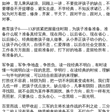
如神，育儿乘风破浪。回顾上一讲，不要批评孩子的缺点，不
要哪壶不开提哪壶，避实去虚。不学经典，不知反求诸己，不
知为对方着想，修身，齐家，平天下。跟对平台，跟对人，做
对事。
教育孩子0——13岁抓紧把握最佳时期，为孩子准备准备。准
备什么呢？准备真经宝典。现在用心，以后省心。现在省心，
以后操心。经典能教孩子做人做事。从小养正孩子幼小的心。
让孩子内心强大，自强不息，仁爱厚德，以后在社会交朋友，
工作各方方面面，提前准备好。打下好的地基，是留给所有，
有准备的人。
军争篇，军争:争地盘，争胜负。读一段经典不明白，有时读
懂一句就明白这一段的意思。学明行，在读经典的时候，理解
一句半句的时候，可以结合前面讲的来理解。
打胜仗不容易，转阴为阳，把一切不利因素变成有利。我们育
儿也一样，把孩子优点放大。缺点缩小，凡事有阴阳，跳出阴
寻找阳。就不会因为某件事而困扰。换个方向，前方一样有光
亮照射。只要换位，念头在心。一念黑暗，一面光明。
百里而战，铠甲收起，三军的主将长途作战的不利之处，三分
之二的人没有装备，物质粮食的准备不足，不打自亡，军争太