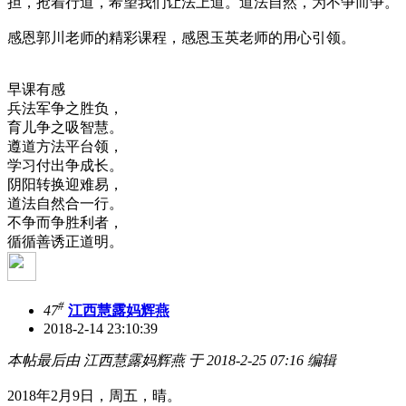
担，抢着行道，希望我们让法上道。道法自然，为不争而争。
感恩郭川老师的精彩课程，感恩玉英老师的用心引领。
早课有感
兵法军争之胜负，
育儿争之吸智慧。
遵道方法平台领，
学习付出争成长。
阴阳转换迎难易，
道法自然合一行。
不争而争胜利者，
循循善诱正道明。
#
47
江西慧露妈辉燕
2018-2-14 23:10:39
本帖最后由 江西慧露妈辉燕 于 2018-2-25 07:16 编辑
2018年2月9日，周五，晴。