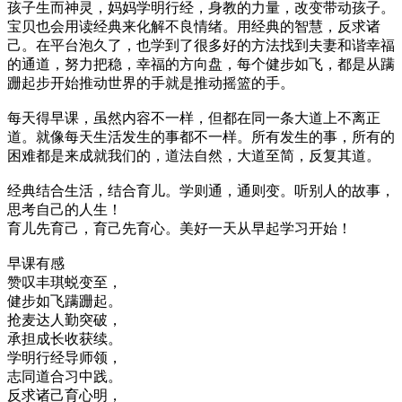
孩子生而神灵，妈妈学明行经，身教的力量，改变带动孩子。
宝贝也会用读经典来化解不良情绪。用经典的智慧，反求诸
己。在平台泡久了，也学到了很多好的方法找到夫妻和谐幸福
的通道，努力把稳，幸福的方向盘，每个健步如飞，都是从蹒
跚起步开始推动世界的手就是推动摇篮的手。
每天得早课，虽然内容不一样，但都在同一条大道上不离正
道。就像每天生活发生的事都不一样。所有发生的事，所有的
困难都是来成就我们的，道法自然，大道至简，反复其道。
经典结合生活，结合育儿。学则通，通则变。听别人的故事，
思考自己的人生！
育儿先育己，育己先育心。美好一天从早起学习开始！
早课有感
赞叹丰琪蜕变至，
健步如飞蹒跚起。
抢麦达人勤突破，
承担成长收获续。
学明行经导师领，
志同道合习中践。
反求诸己育心明，