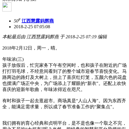
#
50
江西慧露妈辉燕
2018-2-25 07:05:08
本帖最后由 江西慧露妈辉燕 于 2018-2-25 07:19 编辑
2018年2月12日，周一，晴。
年味浓(三)
孩子放假后，忙完家务下午有空闲时，也和孩子在附近的广场
打打羽毛球，不经意间看到了的整个城市迎春节喜悦变化。马
路两边的路灯及大树上，挂上了喜庆红灯笼，五颜六色的花盘
也摆满广场正中央，为广场添上了耀眼的“新衣″。还配上欢快
喜庆的迎新年歌曲，年味浓得近在咫尺。
有时和孩子一起去逛超市。商场真是“人山人海″。因为东西齐
全，能满足需求量，所以成了春节准备工作的“聚集点"。
我们拥有的育心经典和贞明平台，是不是也像一个取之不完，