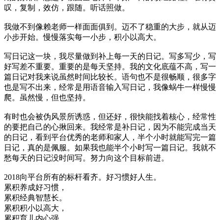
叹，复制，效仿，跟随。听话照做。
我做不到像赖老师一样面面俱到。迈不了稳重的大步，就从迈
小步开始。慢慢落实每一小步，积小以高大。
写日记这一块，我尽量做到补上每一天的日记。写多写少，写
好写差不重要。重要的是每天坚持。我的文化底蕴不高，写一
篇日记对我来说虽然时间比较长。语句也不是很畅顺，很多字
也是写不出来，经常是用语音输入写日记，我像蜗牛一样慢慢
爬。虽然慢，但也坚持。
有时也会被伪风景所诱惑，但还好，很快能找着核心，经常性
的要把自己的心揪回来。我经常是补日记，因为不能完成当天
的日记，看到平台优秀的老师和家人，半个小时就能写完一篇
日记，真的是佩服。如果我也能半个小时写一篇日记。我就不
愁每天的日记没时间写。努力向这个目标前进。
2018向平台所有的标杆看齐。好习惯好人生。
累积养成好习惯，
累积经典智慧长。
累积积小以高大，
累积育儿内心强。