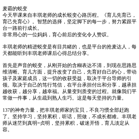
麦霸的蜕变
今天早课来自丰琪老师的成长蜕变心路历程。《育儿先育己，
育己先育心》。智慧的选择，坚定脚下的每一步，努力紧跟平
台一路前行成长。
非常用心的一位妈妈，育心前后的变化令人赞叹。
丰琪老师的精进蜕变是有目共睹的，也是平台的抢麦达人，每
天都能听到丰琪老师课后心得总结分享。
首先是声音的蜕变，从刚开始的含糊表达不清，到现在思路思
维清晰。育儿方面，提升改变了自己，先育好自己的心，带动
孩子及家庭成员，这一切的收获受益，取决于平台导师的引
领。取决于自己的笃行笃信，在平台承担付出和分享，越承担
越收获，越分享，越幸福。从量变到质变的过程。就像我们平
常做一件事，从生疏到熟人生巧。这是每天坚持的力量。
137的神奇力量，把丰琪老师家的宝贝，不良习惯全部赶跑
了。坚持学习，坚持累积，听话，照做，不成长都难。丰琪老
师从迷茫到真明=贞明，坚持累积，破迷开悟，育儿淡定从
容。