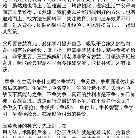
难，虽然难也得上，迎难而上。均曾如此，现实生活中父母与
而言非常难得，虽然难，我们要以兰华姐找到好的方法，也有
迎难而上。找方法把阴转阳，关注教育。闭门造车效果不可
取，进入育心，团队的聚强育儿经验，可以轻松育儿，一起出
某划策。
父母要智慧育儿，必须学习提升自己，吸取平台家人的智慧，
育心和有效的经验，孩子小，但需要智慧引领，精神食粮的给
与，非常重要。三宝妈妈郭川老师非常有智慧，引领孩子轻松
育儿。吸取经典智慧在平台多碰战交流，取长补短。才有收
获。
“军争"在生活中争什么呢？争学习，争分数。争家庭谁付出多
然后来抱怨。争家产，争名夺利，争的疲惫不堪。夫唯不争，
故天下莫能与之争。不争为争，真正的胜利者是不争，知己知
彼，百战百胜。遵道而行是最好的不争。在平台挣什么呢？
争做义工(靠抢)。争承担，争成长，鱼付出，争长智慧，争学
习。争着读经典。在家庭争付出的喜悦。
玉英老师的补充，先上到，在
用方法，术跟随后来，《孙子兵法》就是抢着成长。抢着承