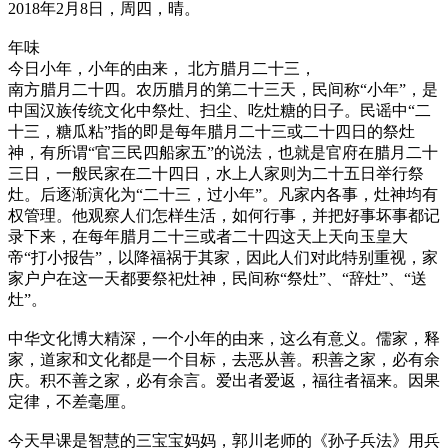
2018年2月8日，周四，晴。
年味
今日小年，小年的由来， 北方腊月二十三，
南方腊月二十四。农历腊月的第二十三天，民间称“小年”，是
中国汉族传统文化中祭灶、扫尘、吃灶糖的日子。民谣中“二
十三，糖瓜粘”指的即是每年腊月二十三或二十四日的祭灶
神，有所谓“官三民四船家五”的说法，也就是官府在腊月二十
三日，一般民家在二十四日，水上人家则为二十五日举行祭
灶。后逐渐演化为“二十三，过小年”。凡家内各事，灶神均有
权管理。他观察人们怎样生活，如何行事，并把好事坏事都记
录下来，在每年腊月二十三或者二十四这天上天向玉皇大
帝“打小报告”，以降福祸于其家，因此人们对此特别重视，家
家户户在这一天都要祭祀灶神，民间称“祭灶”、“辞灶”、“送
灶”。
中华文化博大精深，一个小年的由来，这么有意义。儒家，释
家，道家和文化都是一个目标，去恶从善。积善之家，必有余
庆。积不善之家，必有余言。爱出者爱返，福往者福来。因果
定律，不差毫厘。
今天早课是智慧的三宝宝妈妈，郭川老师的《孙子兵法》用兵