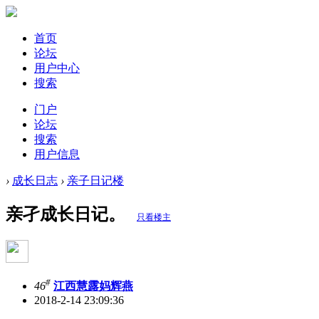
首页
论坛
用户中心
搜索
门户
论坛
搜索
用户信息
›
成长日志
›
亲子日记楼
亲孑成长日记。
只看楼主
#
46
江西慧露妈辉燕
2018-2-14 23:09:36