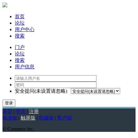
首页
论坛
用户中心
搜索
门户
论坛
搜索
用户信息
安全提问(未设置请忽略)
登录
首页
|
登录
|
注册
标准版
|
触屏版
|
电脑版
|
客户端
© Comsenz Inc.