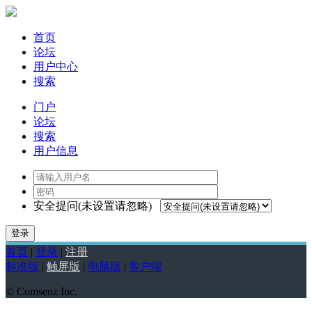
首页
论坛
用户中心
搜索
门户
论坛
搜索
用户信息
安全提问(未设置请忽略)
登录
首页
|
登录
|
注册
标准版
|
触屏版
|
电脑版
|
客户端
© Comsenz Inc.