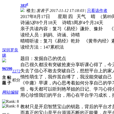
#
383
楼主
|
发表于 2017-11-12 17:18:03
|
只看该作者
2017年8月17日 星期 四 天气 晴 （第89
诗涵5岁8个月18天 诗晴3周岁4个月24天
亲子共读内容：复习《易经》谦卦、豫卦 《诗
读经人员：妈妈、诗涵、诗晴
晴晴听读：复习《易经》乾卦 《黄帝内经》素问
读经方法：147累积法
深圳罗良
娣
题目：发掘自己的优点
自己很久都没有突破抢麦分享听课心得了，今
96
590
失去了信心不敢去突破自己，想想平台上的家
2272
惰性萌生了，我作茧自缚了，我没能突破自己
主
帖
积分
《中庸》早课，内心思考着如何分享自己的学
题
子
悟，每天都可以听到艳琴姐的日记、学习心得
网站编辑
用心珍惜我们的平台，用心在平台学习成长，
教材只是开启智慧宝山的钥匙，背后的平台才
而真正的宝山是平台源源不断的正能量，在平