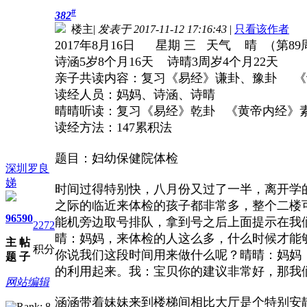
#
382
楼主
|
发表于 2017-11-12 17:16:43
|
只看该作者
2017年8月16日 星期 三 天气 晴 （第89
诗涵5岁8个月16天 诗晴3周岁4个月22天
亲子共读内容：复习《易经》谦卦、豫卦 《诗
读经人员：妈妈、诗涵、诗晴
晴晴听读：复习《易经》乾卦 《黄帝内经》素问
读经方法：147累积法
题目：妇幼保健院体检
深圳罗良
娣
时间过得特别快，八月份又过了一半，离开学
之际的临近来体检的孩子都非常多，整个二楼
96
590
能机旁边取号排队，拿到号之后上面提示在我
2272
晴：妈妈，来体检的人这么多，什么时候才能
主
帖
积分
你说我们这段时间用来做什么呢？晴晴：妈妈
题
子
的利用起来。我：宝贝你的建议非常好，那我
网站编辑
涵涵带着妹妹来到楼梯间相比大厅是个特别安