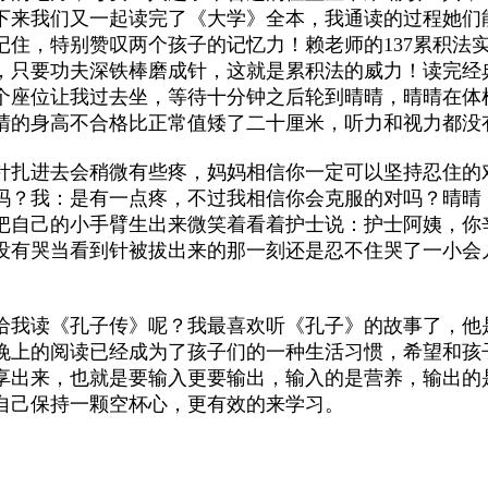
下来我们又一起读完了《大学》全本，我通读的过程她们
记住，特别赞叹两个孩子的记忆力！赖老师的137累积法
，只要功夫深铁棒磨成针，这就是累积法的威力！读完经
个座位让我过去坐，等待十分钟之后轮到晴晴，晴晴在体
晴的身高不合格比正常值矮了二十厘米，听力和视力都没
针扎进去会稍微有些疼，妈妈相信你一定可以坚持忍住的
吗？我：是有一点疼，不过我相信你会克服的对吗？晴晴
把自己的小手臂生出来微笑着看着护士说：护士阿姨，你
没有哭当看到针被拔出来的那一刻还是忍不住哭了一小会
给我读《孔子传》呢？我最喜欢听《孔子》的故事了，他
晚上的阅读已经成为了孩子们的一种生活习惯，希望和孩
享出来，也就是要输入更要输出，输入的是营养，输出的
自己保持一颗空杯心，更有效的来学习。