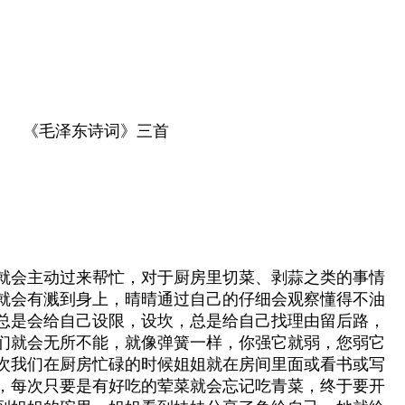
1 《毛泽东诗词》三首
就会主动过来帮忙，对于厨房里切菜、剥蒜之类的事情
就会有溅到身上，晴晴通过自己的仔细会观察懂得不油
总是会给自己设限，设坎，总是给自己找理由留后路，
们就会无所不能，就像弹簧一样，你强它就弱，您弱它
次我们在厨房忙碌的时候姐姐就在房间里面或看书或写
，每次只要是有好吃的荤菜就会忘记吃青菜，终于要开