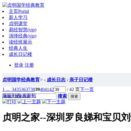
主页
Portal
新人学习
贞明课堂
易经智慧(vip)
演绎经典(vip)
读经班展示
经典人生
成长日记楼
登录
注册
贞明国学经典教育
>
›
成长日志
›
亲子日记楼
1 ...
34
35
36
37
38
39
40
41
42
/ 42 页
下一页
返回列表
发新帖
搜索
搜索
贞明之家--深圳罗良娣和宝贝