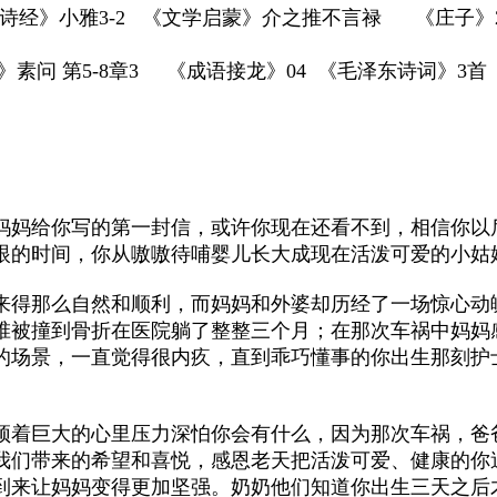
经》小雅3-2 《文学启蒙》介之推不言禄 《庄子》2
素问 第5-8章3 《成语接龙》04 《毛泽东诗词》3首
妈妈给你写的第一封信，或许你现在还看不到，相信你以
眼的时间，你从嗷嗷待哺婴儿长大成现在活泼可爱的小姑
来得那么自然和顺利，而妈妈和外婆却历经了一场惊心动
椎被撞到骨折在医院躺了整整三个月；在那次车祸中妈妈
的场景，一直觉得很内疚，直到乖巧懂事的你出生那刻护
顶着巨大的心里压力深怕你会有什么，因为那次车祸，爸
我们带来的希望和喜悦，感恩老天把活泼可爱、健康的你
到来让妈妈变得更加坚强。奶奶他们知道你出生三天之后