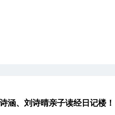
刘诗涵、刘诗晴亲子读经日记楼！