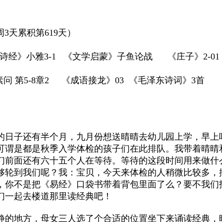
周3天累积第619天）
经》小雅3-1 《文学启蒙》子鱼论战 《庄子》2-0
 第5-8章2 《成语接龙》03 《毛泽东诗词》3首
的日子还有半个月，九月份想送晴晴去幼儿园上学，早上
可谓是都是秋季入学体检的孩子们在此排队。我带着晴晴
们前面还有六十五个人在等待。等待的这段时间用来做什
够轮到我们呢？我：宝贝，今天来体检的人稍微比较多，
，你不是把《易经》口袋书带着背包里面了么？要不我们
们一起去楼道那里读经典吧！
静的地方，母女三人选了个合适的位置坐下来诵读经典，