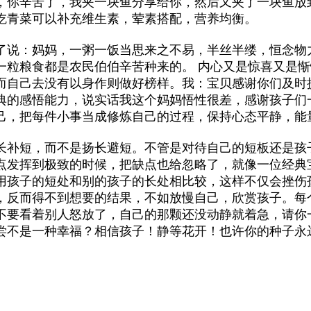
，你辛苦了，我夹一块鱼分享给你，然后又夹了一块鱼放
吃青菜可以补充维生素，荤素搭配，营养均衡。
了说：妈妈，一粥一饭当思来之不易，半丝半缕，恒念物
一粒粮食都是农民伯伯辛苦种来的。 内心又是惊喜又是
而自己去没有以身作则做好榜样。我：宝贝感谢你们及时
典的感悟能力，说实话我这个妈妈悟性很差，感谢孩子们
己，把每件小事当成修炼自己的过程，保持心态平静，能
长补短，而不是扬长避短。不管是对待自己的短板还是孩
点发挥到极致的时候，把缺点也给忽略了，就像一位经典
用孩子的短处和别的孩子的长处相比较，这样不仅会挫伤
，反而得不到想要的结果，不如放慢自己，欣赏孩子。每
不要看着别人怒放了，自己的那颗还没动静就着急，请你
是一种幸福？相信孩子！静等花开！也许你的种子永远不会开花