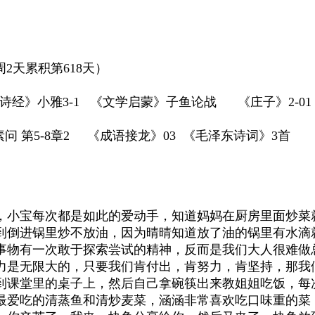
周2天累积第618天）
经》小雅3-1 《文学启蒙》子鱼论战 《庄子》2-0
 第5-8章2 《成语接龙》03 《毛泽东诗词》3首
，小宝每次都是如此的爱动手，知道妈妈在厨房里面炒菜
到倒进锅里炒不放油，因为晴晴知道放了油的锅里有水滴
事物有一次敢于探索尝试的精神，反而是我们大人很难做
力是无限大的，只要我们肯付出，肯努力，肯坚持，那我
到课堂里的桌子上，然后自己拿碗筷出来教姐姐吃饭，每
最爱吃的清蒸鱼和清炒麦菜，涵涵非常喜欢吃口味重的菜