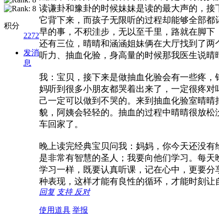
读谦卦和豫卦的时候妹妹是读的最大声的，接
它背下来，而孩子无限听的过程却能够全部都
积分
早的事，不积洼步，无以至千里，路就在脚下
2272
还有三位，晴晴和涵涵姐妹俩在大厅找到了两
发消
听力、抽血化验，身高量的时候那我医生说晴
息
我：宝贝，接下来是做抽血化验会有一些疼，
妈听到很多小朋友都哭着出来了，一定很疼对
己一定可以做到不哭的。来到抽血化验室晴晴
貌，阿姨会轻轻的。抽血的过程中晴晴很放松
车回家了。
晚上读完经典宝贝问我：妈妈，你今天还没有
是非常有智慧的圣人；我要向他们学习。每天
学习一样，既要认真听课，记在心中，更要分
种表现，这样才能有良性的循环，才能时刻让
回复
支持
反对
使用道具
举报