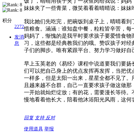
饭了，晴晴用筷子夹了一块鱼肉给我说：妈妈
妹妹夹了一些青菜，微笑着看着晴晴说：妹妹
积分
我比她们先吃完，把碗饭到桌子上，晴晴看到
2272
惜粮食。涵涵：谁知盘中餐，粒粒皆辛苦，每
妈妈了，惭愧的是我平时要求孩子要爱惜食物
发消
习，这些都是经典教我们的哦。赞叹孩子对经
息
子们的脚步。唯有紧跟平台、努力学习做好自
早上玉英老的《易经》课程中说道要我们要扬
们可以把自己身上的优点发挥再发挥，当把优
一样多，但是太阳一出来，星星全都不见了。
且越来越不合群，自己一直要求孩子做这做那
一开始就灿烂绽放；有的花，需要漫长等待。
慢地看着他长大，陪着他沐浴阳光风雨，这何尝不
回复
支持
反对
使用道具
举报