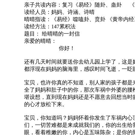
亲子共读内容：复习《易经》随卦、蛊卦 《诗
读经人员：妈妈、诗涵、诗晴
晴晴指读：《易经》噬嗑卦、贲卦 《黄帝内经》
读经方法：147累积法
题目： 给晴晴的一封信
亲爱的晴晴：
你好！
还有几天时间就要送你去幼儿园上学了，这是
都浮现在妈妈的脑海里，感叹时间飞逝，一眨
宝贝，也许你真的不知道，别人家的孩子都是
全了妈妈和肚子中的你，那次车祸中外婆的腰
堪设想，直到现在妈妈还是不愿意去回想当时
的心才放松下来。
宝贝，你知道吗？妈妈怀着你发生了车祸内心
们，一切苦难都是来成就我们的，你的出生给
眼，看着稚嫩的你，内心是五味陈杂；是你的