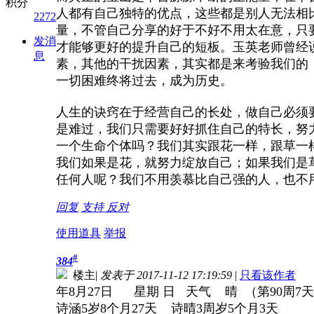
积分
人都有自己独特的优点，这些都是别人无法相
2272
量，不管自己分享的好于不好不用太在意，只
发消
才能够更好的提升自己的短板。玉英老师曾经
息
素，其他的干扰因素，其实都是来考验我们的
一切困难终将过去，成为历史。
人生的诀窍在于经营自己的长处，做自己必须
是难过，我们只需要好好抓住自己的特长，努
一个生命个体吗？我们其实跟花一样，跟草一
我们如果是花，就努力绽放自己；如果我们是
任何人呢？我们不用羡慕比自己强的人，也不
回复
支持
反对
使用道具
举报
#
384
楼主
|
发表于 2017-11-12 17:19:59
|
只看该作者
年8月27日 星期 日 天气 晴 （第90周7天
诗涵5岁8个月27天 诗晴3周岁5个月3天