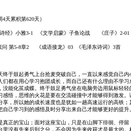
周4天累积第620天）
经》小雅3-1 《文学启蒙》子鱼论战 《庄子》2-0
 第5-8章2 《成语接龙》03 《毛泽东诗词》3首
天终于鼓起勇气上台抢麦突破自己，一直以来感觉自己内
人们都在用心学习抱团成长，而自己还有什么理由不学习
，没能化茧成蝶。终于鼓足勇气坐在电脑旁边用鼠标轻轻
习感悟，思维的火花是要在交流碰撞中才能够得到激发。
分享，所以她的成长速度也是犹如一趟高速运行的高铁；
把自己学习到的感悟及时分享出来自己才能够更好的提升
是真正的宝山；面对这座宝山，只是在山脚下徘徊、停留
台里没有先来后到之分，不会因为先来收获才是最大的。