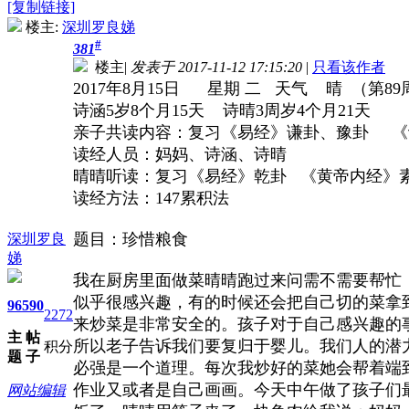
[复制链接]
楼主:
深圳罗良娣
#
381
楼主
|
发表于 2017-11-12 17:15:20
|
只看该作者
2017年8月15日 星期 二 天气 晴 （第89
诗涵5岁8个月15天 诗晴3周岁4个月21天
亲子共读内容：复习《易经》谦卦、豫卦 《诗
读经人员：妈妈、诗涵、诗晴
晴晴听读：复习《易经》乾卦 《黄帝内经》素问
读经方法：147累积法
题目：珍惜粮食
深圳罗良
娣
我在厨房里面做菜晴晴跑过来问需不需要帮忙
似乎很感兴趣，有的时候还会把自己切的菜拿
96
590
2272
来炒菜是非常安全的。孩子对于自己感兴趣的
主
帖
所以老子告诉我们要复归于婴儿。我们人的潜
积分
题
子
必强是一个道理。每次我炒好的菜她会帮着端
作业又或者是自己画画。今天中午做了孩子们
网站编辑