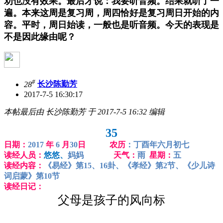
劝也没有效果。最后才说：我要听音频。结果就听了一
遍。本来这周是复习周，周四恰好是复习周日开始的内
容。平时，周日始读，一般也是听音频。今天的表现是
不是因此缘由呢？
#
28
长沙陈勤芳
2017-7-5 16:30:17
本帖最后由 长沙陈勤芳 于 2017-7-5 16:32 编辑
35
日期：
2017
年
6
月
30
日 农历
：丁酉年六月初七
读经人员：
悠悠、
妈妈
天气：
雨
星期：
五
读经内容：
《易经》第15、16卦、《孝经》第2节、《少儿诗
词启蒙》第10节
读经日记：
父母是孩子的风向标