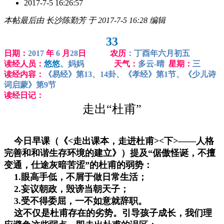
2017-7-5 16:26:57
本帖最后由 长沙陈勤芳 于 2017-7-5 16:28 编辑
33
日期：
2017
年
6
月
28
日 农历
：丁酉年六月初五
读经人员：
悠悠、
妈妈
天气：
多云-晴
星期：
三
读经内容：
《易经》第13、14卦、《孝经》第1节、《少儿诗
词启蒙》第9节
读经日记：
走出“杜甫”
今日早课（《<走出课本，走进杜甫><下>——人格
完善和和谐生存环境的建立》）提及“倨傲怪诞，不擅
变通，仕途灰暗苦涩”的杜甫的弱势：
1.眼高手低，不屑于做日常生活；
2.妄议朝政，毁谤当朝天子；
3.受不得委屈，一不如意就辞职。
这不仅是杜甫存在的劣势。引导孩子成长，我们理