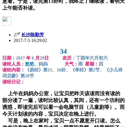
意看。于是，读完第13卦时，我终止了继续读，看明天
上午能否补读。
#
27
长沙陈勤芳
2017-7-5 16:29:02
34
日期：
2017
年
6
月
29
日 农历
：丁酉年六月初六
读经人员：
悠悠、
妈妈
天气：
雨
星期：
四
读经内容：
《易经》第15、16卦、《孝经》第2节、《少儿诗
词启蒙》第10节
读经日记：
上午在妈妈办公室，让宝贝把昨天该读而没有读的
部分读了一遍，读时比较认真，其间，还有一个功利的
诱惑，即读完后可以看一会电脑节目（儿童剧等）。而
今天计划读的内容，宝贝决定在晚上进行。
可是，晚上在家时，宝贝一点不愿意开口读。怎么