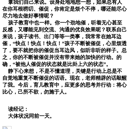
拿我们自己来说。设身处地地想一想，如果总有人
在你耳根唠叨、催促，你肯定是烦个不停，哪还能尽心
尽力地去做好事情呢？
孩子教育中也一样。你一个劲地催，听着无心甚至
反感，又哪能见到交流、沟通的优良效果呢？联系自己
来说，孩子读书、出门等等一类事，我常常在她耳边
催，“快点！快点！快点！”孩子不断被催促，心里烦透
了，要不就把你的催促当耳边风，似听非听的样子。总
之，你的不断被催促并没有带来她的加快的行动。的
确，“被他人催促的状态就是比卦上六的状态”。
静下心来想，不是不懂道理，关键是行动上总是不
自觉地重复不断催促的话语。现在，老师精辟的话敲醒
了我。今后，育儿教育中，应更多的思考并行动：将心
比心，己所不欲，勿施于人。
读经记：
大体状况同前一天。