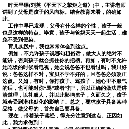
昨天早课(刘英《平天下之挈矩之道》)中，主讲老师
讲到了父母是孩子的风向标。结合教育来看，的确如
此。
工作中早已发现，父母有什么样的个性，孩子一般
也是这样的特点。毕竟，孩子与爸妈天天一起生活，难
免不受到侵染。
育儿实践中，我也常常体会到这点。
例如，不允许孩子说哪句粗俗话，做大人的绝对不
能讲，否则孩子就会抓住你的把柄。再如，有时不允许
她吃饭的时候看电视，她会说爸爸不也看过吗，我只好
说：爸爸这样不对，宝贝不学不好的，且爸爸必须改正
这点。又如，有时，你打孩子、骂孩子，她心里不服气
的话，也可能对你“骂”或者“打”，所以正确的做法是讲
清道理，以礼服人，并以此影响孩子，久而久之，孩子
就会受到潜移默化的影响了。总之，要求孩子具备某种
品格，做父母的，首先自己要具备。
现在，带着孩子读经，得充分注意到这点。正因如
此，我力求做到：