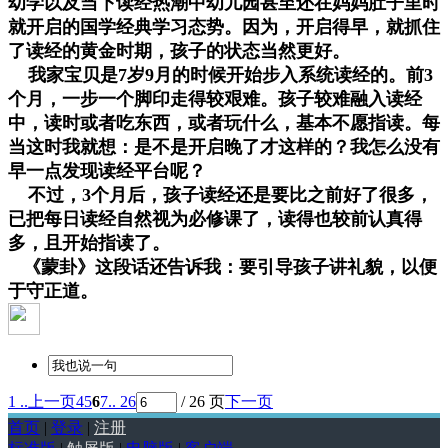
幼学以及当下读经热潮中幼儿园甚至还在妈妈肚子里时
就开启的国学经典学习态势。因为，开启得早，就抓住
了读经的黄金时期，孩子的状态当然更好。
我家宝贝是7岁9月的时候开始步入系统读经的。前3
个月，一步一个脚印走得较艰难。孩子较难融入读经
中，读时或者吃东西，或者玩什么，基本不愿指读。每
当这时我就想：是不是开启晚了才这样的？我怎么没有
早一点发现读经平台呢？
不过，3个月后，孩子读经还是要比之前好了很多，
已把每日读经自然视为必修课了，读得也较前认真得
多，且开始指读了。
《蒙卦》这段话还告诉我：要引导孩子讲礼貌，以便
于守正道。
1 ..
上一页
4
5
6
7
.. 26
/ 26 页
下一页
首页
|
登录
|
注册