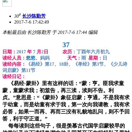
#
30
长沙陈勤芳
2017-7-6 17:42:49
本帖最后由 长沙陈勤芳 于 2017-7-6 17:44 编辑
37
日期：
2017
年
7
月
2
日 农历
：丁酉年六月初九
读经人员：
悠悠、
妈妈
天气：
雨
星期：
日
读经内容：
《易经》第17、18卦、《孝经》第3节、《少儿诗
词启蒙》第11节
读经日记：
《易经·蒙卦》里有这样的话：“蒙：亨。匪我求童
蒙，童蒙求我；初筮告，再三渎，渎则不告。利
贞。”意思是：“《蒙卦》象征启蒙；亨通。不是我有求
于幼童，而是幼童有求于我，第一次向我请教，我有求
必答，如果一而再、再而三没有礼貌地乱问，则不予回
答，利于守正道。”
每每读到这些句子，很是羡慕古代国学启蒙较早的