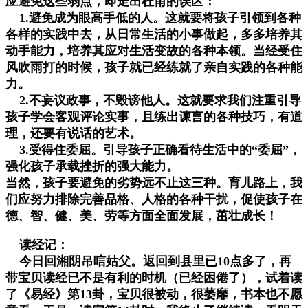
应避免这些弱点，即走出杜甫的误区：
1.避免成为眼高手低的人。这就要将孩子引领到各种
各样的实践中去，从日常生活的小事做起，多多培养其
动手能力，培养其应对生活变故的各种本领。当经受住
风吹雨打的时候，孩子就已经练就了亲自实践的各种能
力。
2.不妄议政事，不毁谤他人。这就要求我们注重引导
孩子学会客观评论实事，且练出谏言的各种技巧，有道
理，还要有说话的艺术。
3.受得住委屈。引导孩子正确看待生活中的“委屈”，
强化孩子承载挫折的强大能力。
当然，孩子要避免的劣势远不止这三种。育儿路上，我
们应努力排除完善品格、人格的各种干扰，促使孩子在
德、智、健、美、劳等方面全面发展，茁壮成长！
读经记：
今日回湘阴吊唁姑父。返回到县里已10点多了，再
带宝贝读经已不是有利的时机（已经困倦了），试着读
了《易经》第13卦，宝贝很被动，很萎靡，书本也不愿