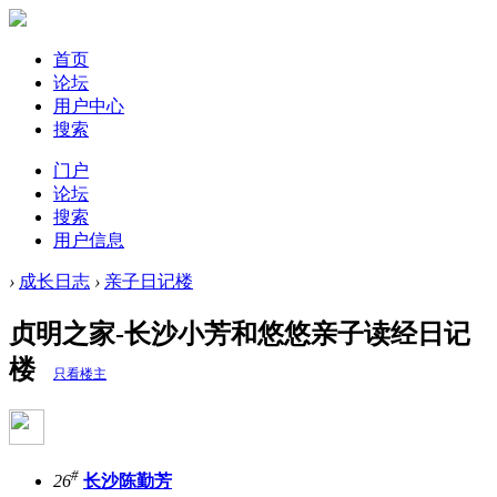
首页
论坛
用户中心
搜索
门户
论坛
搜索
用户信息
›
成长日志
›
亲子日记楼
贞明之家-长沙小芳和悠悠亲子读经日记
楼
只看楼主
#
26
长沙陈勤芳