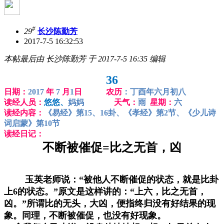
#
29
长沙陈勤芳
2017-7-5 16:32:53
本帖最后由 长沙陈勤芳 于 2017-7-5 16:35 编辑
36
日期：
2017
年
7
月
1
日 农历
：丁酉年六月初八
读经人员：
悠悠、
妈妈
天气：
雨
星期：
六
读经内容：
《易经》第15、16卦、《孝经》第2节、《少儿诗
词启蒙》第10节
读经日记：
不断被催促=比之无首，凶
玉英老师说：“被他人不断催促的状态，就是比卦
上6的状态。”原文是这样讲的：“上六，比之无首，
凶。”所谓比的无头，大凶，便指终归没有好结果的现
象。同理，不断被催促，也没有好现象。