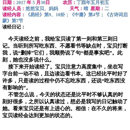
日期：
2017
年
5
月
30
日 农历：
丁酉年五月初五
读经人员：
悠悠宝贝、妈妈
天气：
晴
星期：
二
读经内容：
《易经》第9、10卦；《中庸》第4节；《古诗词启
蒙》第7节
读经日记：
今天读经之前，我给宝贝读了第一则和第三则日
记。当听到所写吃东西、不愿看书等缺点时，宝贝打断
我，说“删掉”它们，我顺势说了句“都是事实吧”。此
刻，她也没多说什么。
接下来开始读经了。宝贝注意力高度集中，坐在写
字台前一动不动，且边读边看书本。这已经比平时好了
许多，只是读的过程中仍不忘吃东西，还说“吃东西没
有影响的”。
不管怎么说，今天的状态还是比平时不够认真的时
刻好很多，之所以认真读过，想必是我写的日记触动了
她。看来宝贝还是有上进心的。相信：在不久的将来，
宝贝读经会达到更加的状态的。