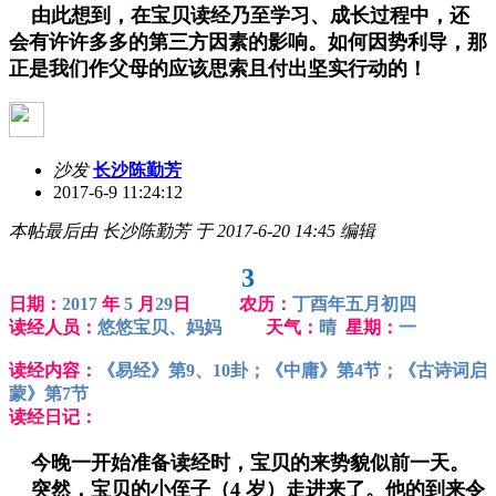
由此想到，在宝贝读经乃至学习、成长过程中，还
会有许许多多的第三方因素的影响。如何因势利导，那
正是我们作父母的应该思索且付出坚实行动的！
沙发
长沙陈勤芳
2017-6-9 11:24:12
本帖最后由 长沙陈勤芳 于 2017-6-20 14:45 编辑
3
日期：
2017
年
5
月
29
日 农历：
丁酉年五月初四
读经人员：
悠悠宝贝、妈妈
天气：
晴
星期：
一
读经内容：
《易经》第9、10卦；《中庸》第4节；《古诗词启
蒙》第7节
读经日记：
今晚一开始准备读经时，宝贝的来势貌似前一天。
突然，宝贝的小侄子（4 岁）走进来了。他的到来令