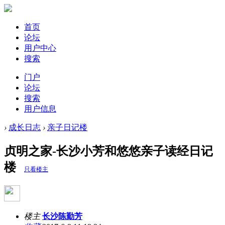
首页
论坛
用户中心
搜索
门户
论坛
搜索
用户信息
›
成长日志
›
亲子日记楼
贞明之家-长沙小芳和悠悠亲子读经日记
楼
只看楼主
楼主
长沙陈勤芳