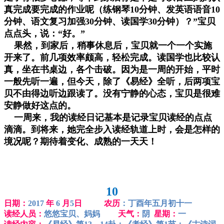
真完成要完成的作业呢（练钢琴10分钟、发英语语音10
分钟、语文复习加强30分钟、读国学30分钟）？”宝贝
点点头，说：“好。”
果然，到家后，稍事休息后，宝贝就一个一个实施
开来了。前几项效率颇高，轻松完成。读国学也比较认
真，坐在书桌边，各个击破。因为是一周的开始，平时
一般先听一遍，但今天，除了《易经》全听，后两项宝
贝不由得边听边跟读了。没有宁静的心态，宝贝是很难
安静做好这点的。
一周来，我的读经日记基本是记录宝贝读经的点点
滴滴。到将来，她完全步入读经轨道上时，会是怎样的
境况呢？期待着变化、成熟的一天天！
10
日期：
2017
年
6
月
5
日 农历
：丁酉年五月初十一
读经人员：
悠悠宝贝、妈妈
天气：
阴
星期：
一