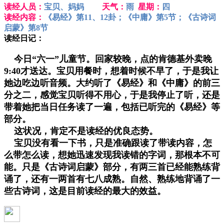
读经人员：
宝贝、妈妈
天气：
雨
星期：
四
读经内容：
《易经》第11、12卦；《中庸》第5节；《古诗词
启蒙》第8节
读经日记：
今日“六一”儿童节。回家较晚，点的肯德基外卖晚
9:40才送达。宝贝用餐时，想着时候不早了，于是我让
她边吃边听音频。大约听了《易经》和《中庸》的前三
分之二，感觉宝贝听得不用心，于是我停止了听，还是
带着她把当日任务读了一遍，包括已听完的《易经》等
部分。
这状况，肯定不是读经的优良态势。
宝贝没有看一下书，只是准确跟读了带读内容，怎
么带怎么读，想她迅速发现我读错的字词，那根本不可
能。只是《古诗词启蒙》部分，有两三首已经能熟练背
诵了，还有一两首有七八成熟。自然、熟练地背诵了一
些古诗词，这是目前读经的最大的效益。