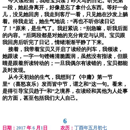
今天读经前，我给宝贝读了昨天写的日记。听完第
一段，她起身离开，好像是忘了拿什么东西。等好一会
儿，没见她回房，我走到客厅一看，只见她在沙发上躺
着。待我走近，她生气地说：“再也不听你读日记
了！”原来，是生气了。我赶紧说：“别急嘛，听我后面
的内容。”后两段都是对她的充分肯定与认同。宝贝跟
我回房后听完了日记，情绪渐渐平静了下来。
接着，我带着宝贝又开启了读经的列车，我领读，
她跟读，一字一句铿锵清脆圆润，虽然没有指读，但眼
睛是跟着所读转动的；一旦我偶尔有读错的，宝贝都能
及时发现。
从今天初始的生气，我想到了《中庸》第一节
里“（喜怒哀乐）发而皆中节，谓之和”这一句。看来，
是得引导宝贝趋于“和”之境界，在读经和其他为人处事
的方面，甚至包括我们大人自己。
6
日期：
2017
年
6
月
1
日 农历：
丁酉年五月初七