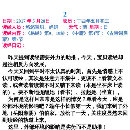
2
日期：
2017
年
5
月
28
日 农历：
丁酉年五月初三
读经人员：
悠悠宝贝、妈妈
天气：
晴
星期：
日
读经内容：
《易经》第9、10卦；《中庸》第4节；《古诗词启
蒙》第7节
读经日记：
昨天提到读经需要外力的助推，今天，宝贝读经却
是往相反方向发展。
今天又回到平时不太认真的时刻。首先是情感上不
认可读经，其次是注意力不集中，更谈不上看着文本
读，或者读着读着不时又躺下来读（本是坐在床上读
的）。要不断地提醒她（看书）、拉起她（坐直）。
为何是这样且常常是这样的情况？单看今天，应是
外部环境的影响吧？端午小长假第一天，我们来到了外
地（岳阳湘阴）伯伯家。放松了一天，关注度显然未回
到读经的轨道上来。
这里，外部环境的影响是劣势而不是助推！