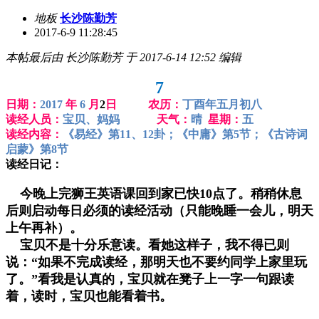
地板
长沙陈勤芳
2017-6-9 11:28:45
本帖最后由 长沙陈勤芳 于 2017-6-14 12:52 编辑
7
日期：
2017
年
6
月
2
日 农历：
丁酉年五月初八
读经人员：
宝贝、妈妈
天气：
晴
星期：
五
读经内容：
《易经》第11、12卦；《中庸》第5节；《古诗词
启蒙》第8节
读经日记：
今晚上完狮王英语课回到家已快10点了。稍稍休息
后则启动每日必须的读经活动（只能晚睡一会儿，明天
上午再补）。
宝贝不是十分乐意读。看她这样子，我不得已则
说：“如果不完成读经，那明天也不要约同学上家里玩
了。”看我是认真的，宝贝就在凳子上一字一句跟读
着，读时，宝贝也能看着书。