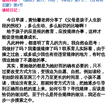
读经内容：
《易经》第13、14卦；《孝经》第1节；《古诗词
启蒙》第9节
读经日记：
今日早课，黄怡馨老师分享了《父母是孩子人生阶
段的拐杖》，多么生动、多么贴切的比喻啊！
给予孩子的应是根的教育，应按规律办事，这样才
能促使他健康成长。
凡此种种，都道明了育儿的方向。我自然会思考：
我做好了吗？我遵循规律了吗？联系育儿实际看，由于
操之过急，或多或少我也有些违背规律的地方，有时也
强迫她做了不愿做的事。
其实，要她做的都是为她好而的确有必要的，只不
过要改变方式方法，变强迫为自愿、自然。例如读经，
初始阶段甚至两三个月乃至更长的时间里，小孩不愿
读，强迫没有意义。那就转变方式方法，把她逐步引导
到正确而自然的道上来。如何引导？寻找规律，应该是
恰切的做法吧。至于什么是符合规律的做法，我还在一
步一步摸索之中。