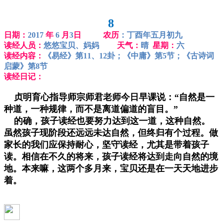
8
日期：
2017
年
6
月
3
日 农历
：丁酉年五月初九
读经人员：
悠悠宝贝、妈妈
天气：
晴
星期：
六
读经内容：
《易经》第11、12卦；《中庸》第5节；《古诗词
启蒙》第8节
读经日记：
贞明育心指导师宗师君老师今日早课说：“自然是一
种道，一种规律，而不是离道偏道的盲目。”
的确，孩子读经也要努力达到这一道，这种自然。
虽然孩子现阶段还远远未达自然，但终归有个过程。做
家长的我们应保持耐心，坚守读经，尤其是带着孩子
读。相信在不久的将来，孩子读经将达到走向自然的境
地。本来嘛，这两个多月来，宝贝还是在一天天地进步
着。