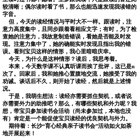
较清晰；偶尔读时看了书，那么也能迅速发现我读错的
字音。
但，今天的读经情况与平时大不一样。跟读时，注
意力高度集中，且同步跟着看相应文字；有时，为了检
查她的注意力，我故意制造错误，看她是否能及时发
现。注意力集中了，她的确能实时发现且指出我的错
误。看到宝贝这样的情形，我心里暗暗庆幸。
今天，为什么是这种情形？读后，我思考着。
本来，今天数学课不认真听课而挨了批评，这已是n
次了。回家后，我和她推心置腹地交流，她接受了我的
劝诫。谈话后不久，则开始了读经，然后就是上述情
况。
于是，我萌生想法：读经亦需要抓住契机，或者说
亦需要外力的助推吧？那么，有哪些契机和外力呢？我
想，带宝贝参加读书会活动（尚未参加过，本地也没
有）肯定是一个能促使宝贝读经的优良契机与外力。
期待着：长沙“育心经典亲子读书会”活动如火如荼
地开展起来！