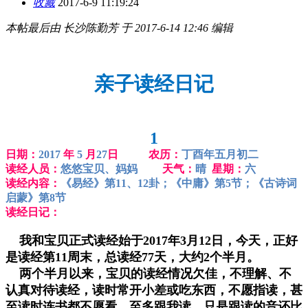
收藏
2017-6-9 11:19:24
本帖最后由 长沙陈勤芳 于 2017-6-14 12:46 编辑
亲子读经日记
1
日期：
2017
年
5
月
27
日 农历：
丁酉年五月初二
读经人员：
悠悠宝贝、妈妈
天气：
晴
星期：
六
读经内容：
《易经》第11、12卦；《中庸》第5节；《古诗词
启蒙》第8节
读经日记：
我和宝贝正式读经始于2017年3月12日，今天，正好
是读经第11周末，总读经77天，大约2个半月。
两个半月以来，宝贝的读经情况欠佳，不理解、不
认真对待读经，读时常开小差或吃东西，不愿指读，甚
至读时连书都不愿看。至多跟我读，只是跟读的音还比