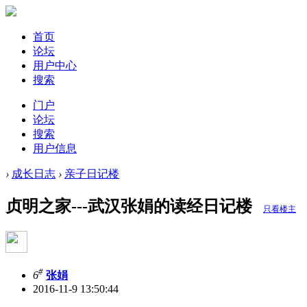
首页
论坛
用户中心
搜索
门户
论坛
搜索
用户信息
›
成长日志
›
亲子日记楼
贞明之家---武汉张娟的读经日记楼
只看楼主
#
6
张娟
2016-11-9 13:50:44