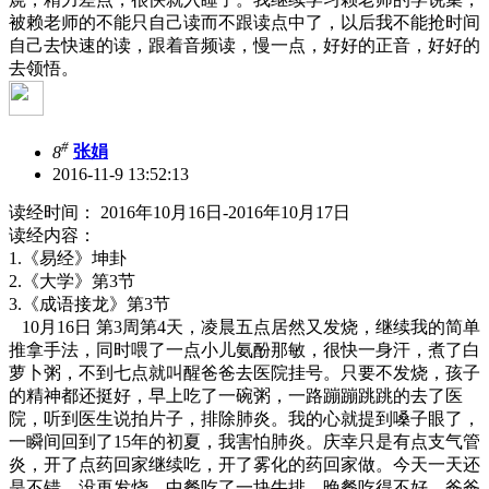
被赖老师的不能只自己读而不跟读点中了，以后我不能抢时间
自己去快速的读，跟着音频读，慢一点，好好的正音，好好的
去领悟。
#
8
张娟
2016-11-9 13:52:13
读经时间： 2016年10月16日-2016年10月17日
读经内容：
1.《易经》坤卦
2.《大学》第3节
3.《成语接龙》第3节
10月16日 第3周第4天，凌晨五点居然又发烧，继续我的简单
推拿手法，同时喂了一点小儿氨酚那敏，很快一身汗，煮了白
萝卜粥，不到七点就叫醒爸爸去医院挂号。只要不发烧，孩子
的精神都还挺好，早上吃了一碗粥，一路蹦蹦跳跳的去了医
院，听到医生说拍片子，排除肺炎。我的心就提到嗓子眼了，
一瞬间回到了15年的初夏，我害怕肺炎。庆幸只是有点支气管
炎，开了点药回家继续吃，开了雾化的药回家做。今天一天还
是不错，没再发烧，中餐吃了一块牛排，晚餐吃得不好，爸爸