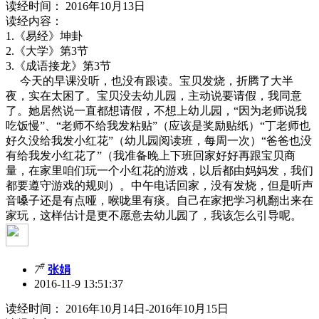
读经时间： 2016年10月13日
读经内容：
1.《易经》坤卦
2.《大学》第3节
3.《成语接龙》第3节
今天的早课没听，也没有跟读。宝贝发烧，折腾了大半
夜，实在太困了。宝贝没去幼儿园，主动说要请假，我同意
了。她居然说一直都想请假，不想上幼儿园，“因为老师说我
吃饭慢”、“老师不给我发粘贴”（应该是奖励贴纸）“丁老师也
好久没给我发小红花”（幼儿园阅读班，每周一次）“爸爸也没
有给我发小红花了”（我准备晚上下班回家好好再跟宝贝商
量，在家里咱们玩一个小红花的游戏，以后都由妈妈发，我们
都要遵守游戏的规则）。中午电话回家，没有发烧，但是听声
音嗓子还是有点哑，喉咙里有痰。自己在家把学习机翻出来在
家玩，这样估计是更不愿意去幼儿园了，我该怎么引导呢。
#
7
张娟
2016-11-9 13:51:37
读经时间： 2016年10月14日-2016年10月15日