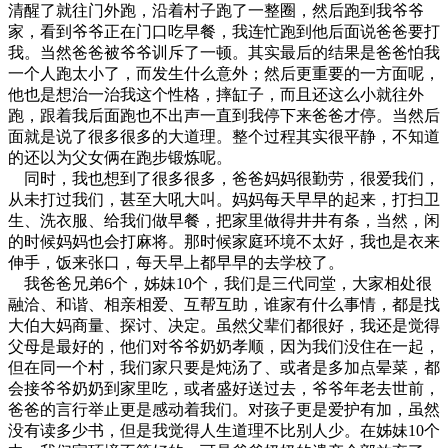
清醒了就往门外跑，沿着村子跑了一整圈，然后跑到我爷爷
家，看到爷爷正在门口吃早餐，我连忙跑到他后面说爸爸要打
我。当然爸爸被爷爷训斥了一顿。其实最后的结果是爸爸怕我
一个人跑太小了，而发生什么意外；然后更重要的一方面呢，
他也是想治一治我这个性格，摔缸子，而且还这么小就往外
跑，跟着我后面跑也不出声一直到我停下来爸爸才停。当然后
面就是说了很多很多的大道理。整个过程其实很平静，不知道
的还以为父女俩在跑步锻炼呢。
同时，我也想到了很多很多，爸爸妈妈很勤劳，很爱我们，
从未打过我们，甚至大吼大叫。妈妈每天早早的起来，打扫卫
生、洗衣服、给我们做早餐，把家里做得井井有条，当然，闲
的时候妈妈也会打麻将。那时候家庭环境不太好，我也是衣来
伸手，饭来张口，每天早上都早早的去学校了。
我爸爸兄弟6个，姊妹10个，我们是三代同堂，大家相处很
融洽、和谐、相亲相爱、互帮互助，谁家有什么事情，都是找
大伯大妈商量、探讨、决定。虽然父辈们都很好，我还是觉得
父母是最好的，他们对爷爷奶奶孝顺，因为我们没住在一起，
但在同一个村，我们家只要是炖汤了、或者是多加点晕菜，都
会接爷爷奶奶到家里吃，或者盛好送过去，爷爷年老去世前，
爸爸的言行举止更是感动着我们。对孩子更是爱护有加，虽然
没有读多少书，但是我觉得人生道理不比别人少。在姊妹10个