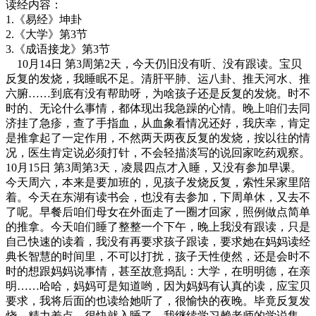
读经内容：
1.《易经》坤卦
2.《大学》第3节
3.《成语接龙》第3节
10月14日 第3周第2天，今天仍旧没有听、没有跟读。宝贝
反复的发烧，我睡眠不足。清肝平肺、运八卦、推天河水、推
六腑……到底有没有帮助呀，为啥孩子还是反复的发烧。时不
时的、无论什么事情，都体现出我急躁的心情。晚上咱们去同
济挂了急疹，查了手指血，从血象看情况还好，我庆幸，肯定
是推拿起了一定作用，不然两天两夜反复的发烧，按以往的情
况，医生肯定说必须打针，不会轻描淡写的说回家吃药观察。
10月15日 第3周第3天，凌晨四点才入睡，又没有参加早课。
今天周六，本来是要加班的，见孩子发烧反复，索性呆家里陪
着。今天在东湖有读书会，也没有去参加，下周单休，又去不
了呢。早餐后咱们母女在外面走了一圈才回家，照例做点简单
的推拿。今天咱们睡了整整一个下午，晚上我没有跟读，只是
自己快速的读着，我没有再要求孩子跟读，要求她在妈妈读经
典长智慧的时间里，不可以打扰，孩子天性使然，还是会时不
时的想跟妈妈说事情，甚至故意捣乱：大学，在明明德，在亲
明……哈哈，妈妈可是知道哟，因为妈妈有认真的读，应宝贝
要求，我将后面的也读给她听了，很愉快的夜晚。毕竟反复发
烧，精力差点，很快就入睡了。我继续学习赖老师的学说集，