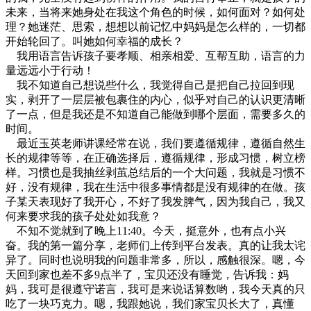
未来，当将来她身处在我这个角色的时候，如何面对？如何处
理？她迷茫、思索，想想以前记忆中妈妈是怎么样的，一切都
开始轮回了。叫她如何幸福的成长？
我用语言告诉孩子要孝顺、相亲相爱、互帮互助，语言的力
量远远小于行动！
我不知道自己想说些什么，我觉得自己是把自己拉回到现
实，剥开了一层层被包裹住的内心，似乎对自己的认识更清晰
了一点，但是我还是不知道自己能做到哪个层面，需要多久的
时间。
最近玉英老师讲课经常在说，我们要遵循规律，遵循自然生
长的规律等等，在正确选择后，遵循规律，形成习惯，树立榜
样。习惯也是我抽丝剥茧总结后的一个大问题，我就是习惯不
好，没有规律，我在生活中很多事情都是没有规律的在做。孩
子某天表现好了我开心，不好了我发脾气，因为我自己，我又
何来要求我的孩子处处如我意？
不知不觉就到了晚上11:40。今天，挺意外，也有点小兴
奋。我的第一篇分享，老师们上传到平台发表。真的让我太诧
异了。同时也说明我的问题非常多，所以，感触很深。嗯，今
天回到家也差不多9点半了，宝贝还没有睡觉，告诉我：妈
妈，我可是很遵守诺言，我可是来说话算数哟，我今天真的只
吃了一块巧克力。嗯，我跟她说，我们家宝贝长大了，真懂