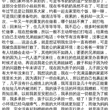
中，我们家环境不算好的，可是爷爷奶奶的遗产全部放弃了，
这部分全部归小叔叔所有。现在爷爷奶奶虽然不在了，可是过
年过节总是让我联系大家，约着一起去家里吃个饭，聊一聊，
可是我们要准备吃的、做清洁等等，很累的，爸妈却一次又一
次、一年又一年的重复的在做着，哪个姑姑不爽了，就打电
话：回来玩一下，住几天等等等等。我不忍心，很多时候就帮
忙做事，现在想偷懒，所以一般不主动帮他们打电话，结果他
们自己主动给兄弟姐妹打电话：中秋节有没有事呀，没事过来
吃个饭……说这么多，就是想证明我生活中一直有榜样，可是
我被负面影响打败了。我老公的家庭环境：老公爸爸一辈除了
有人结婚会走动一下，其他时间不如路人；婆婆的兄弟姐妹，
有的因为上一代人遗产没来往，在来往的也就是家里办喜事的
时候才走动。再说说我老公的兄弟姐妹吧，嫂子和姑子因为经
济的问题数十年未讲话了。现在因为房子的问题，儿子跟父母
有大半年没来往了。我想说的是，我在一个充满温馨的家庭环
境里长大的，因为遇到了一些自私的人，所以把自己包裹起来
了，几乎没有什么感情上的沟通，我耳濡目染几十年的正能量
在短短几年内被消耗了。我的孩子生活的环境比我糟糕，可想
而知后果。以前我甚至安慰自己，我承担的这一切都是为了赎
罪，我多承担一些，孩子以后少承担一些。错了！孩子生存的
小环境已经乌烟瘴气，外面的大环境就更别提了，而做为妈妈
的我，完全没有起到榜样的作用。我的言行举止，就是孩子的