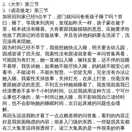
2.《大学》第三节
3.《成语接龙》第三节
加班回到家已经9点半了，进门就问问爸爸孩子睡了吗？答
曰：睡了。等我来到房间，发现如昨天一样，孩子蒙在被子
里，根本就没有睡着。大有要跟我躲猫猫的意思。应她要求给
他放了西游记的语音版故事。并且告诉他妈妈要去洗澡了，洗
完澡再来陪她。
因为时间已经不早了，我很想她快点入睡，明天要去幼儿园，
因感冒请了四天假。我索性没有跟读就拿着一本问答集再看，
可能因为有灯光，她一直难以入睡，辗转反复，还不停的说睡
不着呀。我告诉她，如果她不能尽快入睡，妈妈就不能安心的
看书，不能读书，不能长智慧。一切皆无用，完全没有办法让
她入睡。我索性关掉故事，关掉灯光，在床上打坐，丝毫没有
要跟她讲话的意思。不到五分钟她就睡着了。我发现前面我已
经浪费差不多半个小时的时间。以后我就用这种方法，宁可什
么事也不做的，第一时间让她入睡，而不影响我自己读经时
间，也不会影响她的睡眠时间，次日起床难的问题也会缓
解。
再回头说说我刚才看了一点点赖老师的问答集，看到的内容正
好是我前面顾虑的内容；很多入门级的东西，一些疑惑其实都
在三大集里说得很透彻了。读三大集真的是一件很美妙的事