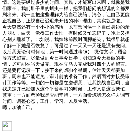
情。这是要经过多少的时间、实践，才能写出来啊，就像是我
们家长，我们肚子里的蛔虫一样，把我们想问的想说的全都罗
列出来。我一直把这些理解为给自己洗脑，清心，让自己更能
正视自己，正视自己迟迟未开始的种种理由，其实就是懒。
今天突然还有一个小小的感悟：以前想问候一下自己身边的亲
人朋友，白天，觉得工作太忙，有时候又忙忘记了，晚上又担
心别人睡着了。比如说，我妹妹前段时间脚感染，我很早就想
了解一下她是否恢复了，可是过了一天又一天还是没有去问。
以后我无论何时何地，第一时间通过聊QQ，微信文字，语音
等方式留言。尽量做到今日事今日毕，明知道今天要做的事
情，尽可能在当天做完。现在立马去完成我对四个人的留言。
还是要再记录一下，接下来的2到3个星期，估计天天都要加
班，周末也不能避免，审计前的准备工作，然后面对并接受审
计工作等等。一切的一切都是在磨砺我，让我挑战自己啊，当
我决定并已经加入这个平台学习的时候，工作又是这么繁忙、
繁重；一方面考验我是否能坚持，一方面锻炼我怎么样去调节
时间、调整心态，工作、学习、以及生活。
嗯，加油自己。