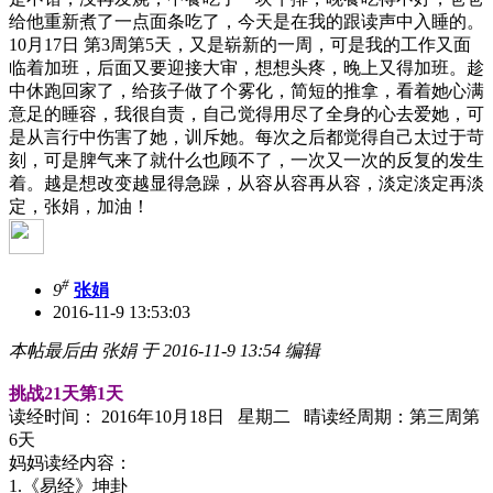
给他重新煮了一点面条吃了，今天是在我的跟读声中入睡的。
10月17日 第3周第5天，又是崭新的一周，可是我的工作又面
临着加班，后面又要迎接大审，想想头疼，晚上又得加班。趁
中休跑回家了，给孩子做了个雾化，简短的推拿，看着她心满
意足的睡容，我很自责，自己觉得用尽了全身的心去爱她，可
是从言行中伤害了她，训斥她。每次之后都觉得自己太过于苛
刻，可是脾气来了就什么也顾不了，一次又一次的反复的发生
着。越是想改变越显得急躁，从容从容再从容，淡定淡定再淡
定，张娟，加油！
#
9
张娟
2016-11-9 13:53:03
本帖最后由 张娟 于 2016-11-9 13:54 编辑
挑战21天第1天
读经时间： 2016年10月18日 星期二 晴
读经周期：第三周第
6天
妈妈读经内容：
1.《易经》坤卦