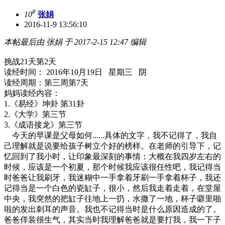
#
10
张娟
2016-11-9 13:56:10
本帖最后由 张娟 于 2017-2-15 12:47 编辑
挑战21天第2天
读经时间： 2016年10月19日 星期三 阴
读经周期：第三周第7天
妈妈读经内容：
1.《易经》坤卦 第31卦
2.《大学》第三节
3.《成语接龙》第三节
今天的早课是父母如何......具体的文字，我不记得了，我自
己理解就是说要给孩子树立个好的榜样。在老师的引导下，记
忆回到了我小时，让印象最深刻的事情：大概在我四岁左右的
时候，应该是一个初夏，那个时候我应该很任性吧，我记得当
时爸爸让我刷牙，我迷糊中一手拿着牙刷一手拿着杯子，我还
记得当是一个白色的瓷缸子，很小，然后我走着走着，在堂屋
中央，我突然的把缸子往地上一扔，水撒了一地，杯子噼里啪
啦的发出刺耳的声音。我也不记得当时是什么原因造成的了。
爸爸佯装很生气，其实当时我理解爸爸就是要打我，我一下子