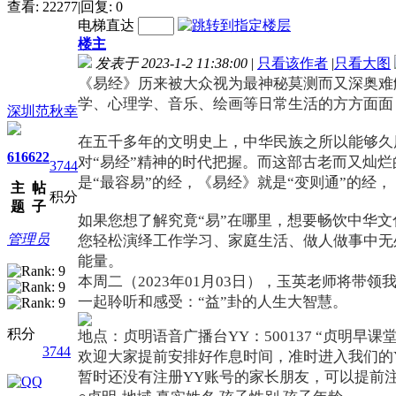
查看:
22277
|
回复:
0
电梯直达
楼主
发表于 2023-1-2 11:38:00
|
只看该作者
|
只看大图
《易经》历来被大众视为最神秘莫测而又深奥难
学、心理学、音乐、绘画等日常生活的方方面面
深圳范秋幸
在五千多年的文明史上，中华民族之所以能够久
616
622
对“易经”精神的时代把握。而这部古老而又灿
3744
是“最容易”的经，《易经》就是“变则通”的经
主
帖
积分
题
子
如果您想了解究竟“易”在哪里，想要畅饮中华文化
管理员
您轻松演绎工作学习、家庭生活、做人做事中无
能量。
本周二（2023年01月03日），玉英老师将带
一起聆听和感受：“益”卦的人生大智慧。
积分
地点：贞明语音广播台YY：500137 “贞明早课堂”子频道
3744
欢迎大家提前安排好作息时间，准时进入我们的Y
暂时还没有注册YY账号的家长朋友，可以提前注