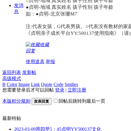
○贞明-地域 真实姓名 孩子性别 孩子年龄
发消
●贞明-地域 真实姓名 孩子性别 孩子年龄
息
如：●贞明-北京张珊M7
注:代表女孩，G代表男孩。○代表没有教材的家庭
《贞明亲子成长平台YY:500137使用指南》（请
收藏
回复
使用道具
举报
返回列表
发新帖
高级模式
B
Color
Image
Link
Quote
Code
Smilies
您需要登录后才可以回帖
登录
|
立即注册
本版积分规则
回帖后跳转到最后一页
发表回复
最新特贴
2023-03-09周四早5：45贞明YY500137文化