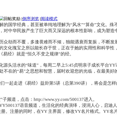
|
倒序浏览
|
阅读模式
解的国学经典，甚至被单纯地理解为“风水”“算命”文化。
，对中华民族产生了巨大而又深远的根本性影响，成为塑造
历众劫而不覆，多逢畏难而不倾，独能遇衰而复振，不断发
烂的文化瑰宝之所以能长存于世，正在于她的实用性和科学性
，《易经》就是“恒久不变之规律”的经。
源头活水的“味道”，每周二早上5:45贞明亲子成长平台YY语
处不在的“易”之思想和智慧，届时欢迎您的光临，在最美好
领我们一起走进《易经》益卦第5讲（总第390讲），将会是怎样
，点击：http://www.yy.com/500137进入。
Y500137语音频道，生活化的经典演绎，浸润人心，启迪
册。注册的同时，在YY 主界面，修改YY名片格式。YY名