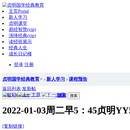
主页
Portal
新人学习
贞明课堂
易经智慧(vip)
演绎经典(vip)
读经班展示
经典人生
成长日记楼
登录
注册
贞明国学经典教育
>
›
新人学习
›
课程预告
返回列表
发新帖
搜索
搜索
2022-01-03周二早5：45贞
[复制链接]