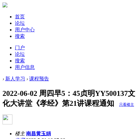
首页
论坛
用户中心
搜索
门户
论坛
搜索
用户信息
›
新人学习
›
课程预告
2022-06-02 周四早5：45贞明YY500137文
化大讲堂《孝经》第21讲课程通知
只看楼主
楼主
南昌黄玉娟