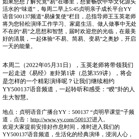
如果您想了解究竟“易”在哪里，想要畅饮中华文化源头
活水的“味道”，每周二早上5:45贞明亲子成长平台YY
语音500137频道“易缘复使”栏目，总指导师王玉英老师
将为您轻松演绎工作学习、家庭生活、做人做事中无处
不在的“易”之思想和智慧，届时欢迎您的光临，在最美
好的清晨，一起体验“不易、简易、变易”之奥妙，开启
一天的能量。
本周二（
2022年05月31日），玉英老师将带领我们
一起走进《易经》
卦第1讲（总第359讲），
将会
蹇
是怎样的一个精彩演绎呢？让我们继续相约
YY500137语音频道，一起聆听和感受：“睽”卦的人
生大智慧。
地点：贞明语音广播台YY：500137 “贞明早课堂”子频
道，点击：
http://www.yy.com/500137
进入。
欢迎大家提前安排好作息时间，准时进入我们的
YY500137语音频道，生活化的经典演绎，浸润人心，