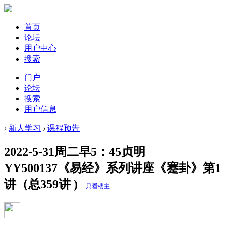
首页
论坛
用户中心
搜索
门户
论坛
搜索
用户信息
›
新人学习
›
课程预告
2022-5-31周二早5：45贞明
YY500137《易经》系列讲座《蹇卦》第1
讲（总359讲 )
只看楼主