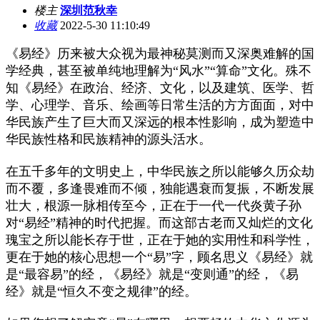
楼主
深圳范秋幸
收藏
2022-5-30 11:10:49
《易经》历来被大众视为最神秘莫测而又深奥难解的国
学经典，甚至被单纯地理解为“风水”“算命”文化。殊不
知《易经》在政治、经济、文化，以及建筑、医学、哲
学、心理学、音乐、绘画等日常生活的方方面面，对中
华民族产生了巨大而又深远的根本性影响，成为塑造中
华民族性格和民族精神的源头活水。
在五千多年的文明史上，中华民族之所以能够久历众劫
而不覆，多逢畏难而不倾，独能遇衰而复振，不断发展
壮大，根源一脉相传至今，正在于一代一代炎黄子孙
对“易经”精神的时代把握。而这部古老而又灿烂的文化
瑰宝之所以能长存于世，正在于她的实用性和科学性，
更在于她的核心思想一个“易”字，顾名思义《易经》就
是“最容易”的经，《易经》就是“变则通”的经，《易
经》就是“恒久不变之规律”的经。