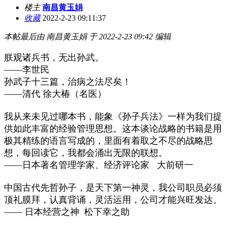
楼主
南昌黄玉娟
收藏
2022-2-23 09:11:37
本帖最后由 南昌黄玉娟 于 2022-2-23 09:42 编辑
朕观诸兵书，无出孙武。
——李世民
孙武子十三篇，治病之法尽矣！
——清代 徐大椿（名医）
我从来未见过哪本书，能象《孙子兵法》一样为我们提
供如此丰富的经验管理思想。这本谈论战略的书籍是用
极其精练的语言写成的，里面有着取之不尽的战略思
想，每回读它，我都会涌出无限的联想。
——日本著名管理学家、经济评论家 大前研一
中国古代先哲孙子，是天下第一神灵，我公司职员必须
顶礼膜拜，认真背诵，灵活运用，公司才能兴旺发达。
—— 日本经营之神 松下幸之助