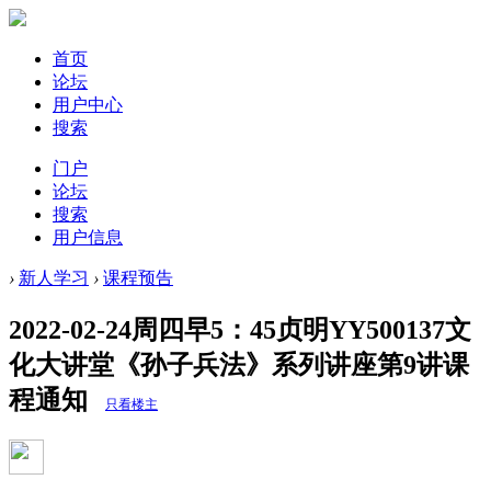
首页
论坛
用户中心
搜索
门户
论坛
搜索
用户信息
›
新人学习
›
课程预告
2022-02-24周四早5：45贞明YY500137文
化大讲堂《孙子兵法》系列讲座第9讲课
程通知
只看楼主