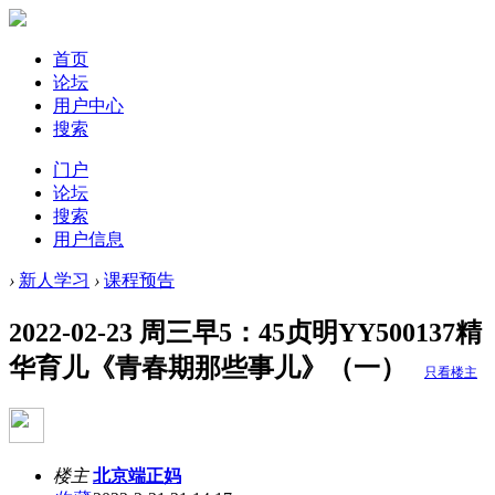
首页
论坛
用户中心
搜索
门户
论坛
搜索
用户信息
›
新人学习
›
课程预告
2022-02-23 周三早5：45贞明YY500137精
华育儿《青春期那些事儿》（一）
只看楼主
楼主
北京端正妈