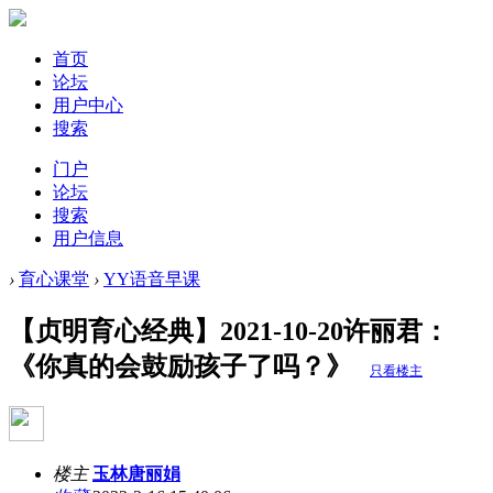
首页
论坛
用户中心
搜索
门户
论坛
搜索
用户信息
›
育心课堂
›
YY语音早课
【贞明育心经典】2021-10-20许丽君：
《你真的会鼓励孩子了吗？》
只看楼主
楼主
玉林唐丽娟