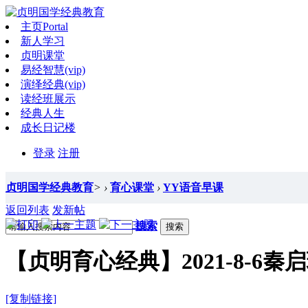
主页
Portal
新人学习
贞明课堂
易经智慧(vip)
演绎经典(vip)
读经班展示
经典人生
成长日记楼
登录
注册
贞明国学经典教育
>
›
育心课堂
›
YY语音早课
返回列表
发新帖
搜索
搜索
【贞明育心经典】2021-8-6
[复制链接]