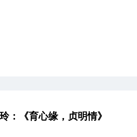
秦启玲：《育心缘，贞明情》