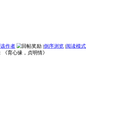
看该作者
|
倒序浏览
|
阅读模式
启玲：《育心缘，贞明情》