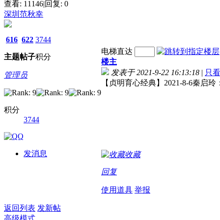
查看:
11146
|
回复:
0
深圳范秋幸
616
622
3744
电梯直达
主题
帖子
积分
楼主
发表于 2021-9-22 16:13:18
|
只
管理员
【贞明育心经典】2021-8-6秦
积分
3744
发消息
收藏
回复
使用道具
举报
返回列表
发新帖
高级模式