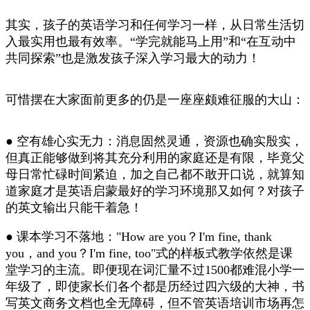
其实，孩子的英语学习和任何学习一样，从日常生活切
入最实用也最有效率。“学完就能马上用”和“在互动中
共同探索”也是激发孩子深入学习最大的动力！
可惜摆在大家面前更多的仍是一座座颇难征服的大山：
● 空有雄心实无力：消息固然灵通，资源也确实殷实，
但真正能够做到将其充分利用的家庭还是有限，毕竟父
母日常忙碌时间紧迫，加之自己都不敢开口说，就算知
道家庭才是英语启蒙最好的学习环境那又如何？对孩子
的英文输出只能干着急！
● 课本学习不落地："How are you？I'm fine, thank
you，and you？I'm fine, too"式的样板式教学依然是课
堂学习的主流。即便现在词汇量不过1500都难混小学一
年级了，即使家长们各个都是历经过四六级的大神，书
写英文商务文档也全无障碍，但不管英语培训市场再怎