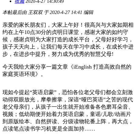
收藏
2020-4-27 14:30:49
本帖最后由 王双双 于 2020-4-27 14:41 编辑
亲爱的家长朋友们，大家上午好！很高兴与大家如期相
约在上午10点30分的贞明日课堂，感谢大家的如约守
候，感谢贞明为大家打造的成长平台，父母好好学习，
孩子天天向上，让我们每天在学习中成长，在成长中进
步，在进步中提升，努力成为优秀的智慧父母!
今天我给大家分享一篇文章《iEnglish 打造高效自然的
家庭英语环境》。
现如今提起“英语启蒙”，恐怕各位老父母们都会立刻激
动得双眼放光，摩拳擦掌，深谙“哑巴英语”之苦的现代
老父母亲们，从孩子一出生就开始准备各色磨耳朵音、
视频；低幼期便开始着力英语启蒙，童谣/儿歌/动画片
到原版绘本、自然拼读、分级读物轮番上阵，再大点，
点读笔点读书学习机更是全面加持……