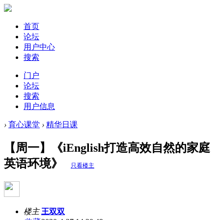
首页
论坛
用户中心
搜索
门户
论坛
搜索
用户信息
›
育心课堂
›
精华日课
【周一】《iEnglish打造高效自然的家庭
英语环境》
只看楼主
楼主
王双双