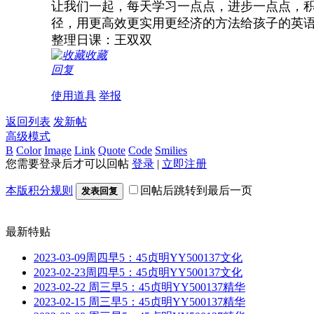
让我们一起，每天学习一点点，进步一点点，积
径，用更高效更实用更经济的方法给孩子的英
整理日课：王双双
收藏
回复
使用道具
举报
返回列表
发新帖
高级模式
B
Color
Image
Link
Quote
Code
Smilies
您需要登录后才可以回帖
登录
|
立即注册
本版积分规则
回帖后跳转到最后一页
发表回复
最新特贴
2023-03-09周四早5：45贞明YY500137文化
2023-02-23周四早5：45贞明YY500137文化
2023-02-22 周三早5：45贞明YY500137精华
2023-02-15 周三早5：45贞明YY500137精华