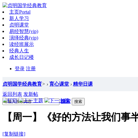
主页
Portal
新人学习
贞明课堂
易经智慧(vip)
演绎经典(vip)
读经班展示
经典人生
成长日记楼
登录
注册
贞明国学经典教育
>
›
育心课堂
›
精华日课
返回列表
发新帖
搜索
搜索
【周一】《好的方法让我们事半功
[复制链接]