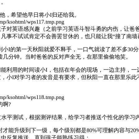
了。
诉他，希望他早日将小I归还给我。
p/ksohtml/wps117.tmp.png
孩子对英语感兴趣（之前学习英语斗智斗勇的内伤，让爸
凡事不试试肯定不会善罢甘休的，也只能让我“撞了南墙
到小I的第一天秋阳就爱不释手，一口气就读了差不多30
读几分钟。当时爸爸的反对声全无，在那里偷偷地笑。
能利用的时间读小I，包括在年会的现场，一边主持，一
，小I对学习者的发音是有要求，但秋阳一直在那里乐此
p/ksohtml/wps118.tmp.png
的啊?
英文水平测试，根据测评结果，给学习者推送个性化的学习
小时才能升级到下一级，每个级别都是80%可理解内容与20
习中反复推送，直到孩子能熟练习得；