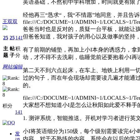
英语基础，不然初中学科增加，时间就更有限
经他再三“恳求“，我“不情愿”地同意，并且告
王双双
file:///C:/DOCUME~1/ADMINI~1/LOCALS~1/Tem
爸爸当时也是反对的，质疑一台平板，就能让
但爸爸知道，我对孩子的用心以及做事的坚持，
25
25
141
主
帖
积
有了前期的铺垫，再加上小I本身的诱惑力，拿
题
子
分
动，才不得不去洗刷，临睡觉前还要抱着小I再
网站编辑
第二天不到六点起床，在车上、地铁上利用一切
过的句子，而在年会现场却需要读几遍才能通过
的。
file:///C:/DOCUME~1/ADMINI~1/LOCALS~1/Tem
大家想不想知道小I是怎么让秋阳如此爱不释手
积分
141
1. 测评系统，智能推送。开机对学习者进行
小I将英语细分为150级，每个级别需要读完4
发
内容，对于不熟练的内容，系统会在以后的学