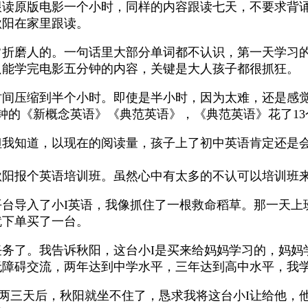
跟读原版电影一个小时，同样的内容跟读七天，不要求背
秋阳在家里跟读。
常折磨人的。一句话里大部分单词都不认识，第一天学习
只能学完电影五分钟的内容，关键是大人孩子都很抓狂。
时间压缩到半个小时。即使是半小时，因为太难，还是感
钟的《新概念英语》《典范英语》，《典范英语》花了13个
但我知道，以现在的阅读量，孩子上了初中英语肯定还是
秋阳报个英语培训班。虽然心中有太多的不认可以培训班
台导入了小I英语，我像抓住了一根救命稻草。那一天上
就下单买了一台。
务了。我告诉秋阳，这台小I是买来给妈妈学习的，妈妈
无障碍交流，两年达到中学水平，三年达到高中水平，我
了两三天后，秋阳就坐不住了，恳求我将这台小I让给他，