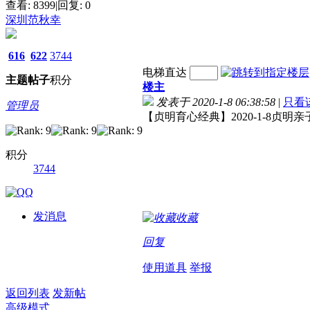
查看:
8399
|
回复:
0
深圳范秋幸
616
622
3744
电梯直达
主题
帖子
积分
楼主
发表于 2020-1-8 06:38:58
|
只看
管理员
【贞明育心经典】2020-1-8贞明
积分
3744
发消息
收藏
回复
使用道具
举报
返回列表
发新帖
高级模式