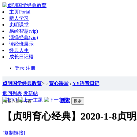
主页
Portal
新人学习
贞明课堂
易经智慧(vip)
演绎经典(vip)
读经班展示
经典人生
成长日记楼
登录
注册
贞明国学经典教育
>
›
育心课堂
›
YY语音日记
返回列表
发新帖
搜索
搜索
【贞明育心经典】2020-1-8
[复制链接]