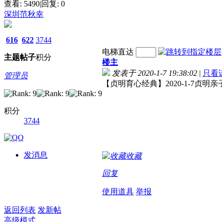
查看:
5490
|
回复:
0
深圳范秋幸
616
622
3744
电梯直达
主题
帖子
积分
楼主
发表于 2020-1-7 19:38:02
|
只看
管理员
【贞明育心经典】2020-1-7贞明
积分
3744
发消息
收藏
回复
使用道具
举报
返回列表
发新帖
高级模式