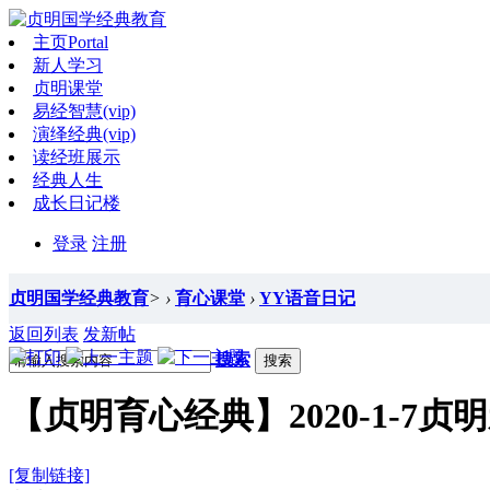
主页
Portal
新人学习
贞明课堂
易经智慧(vip)
演绎经典(vip)
读经班展示
经典人生
成长日记楼
登录
注册
贞明国学经典教育
>
›
育心课堂
›
YY语音日记
返回列表
发新帖
搜索
搜索
【贞明育心经典】2020-1-7
[复制链接]