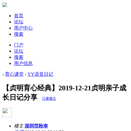
首页
论坛
用户中心
搜索
门户
论坛
搜索
用户信息
›
育心课堂
›
YY语音日记
【贞明育心经典】2019-12-21贞明亲子成
长日记分享
只看楼主
楼主
深圳范秋幸