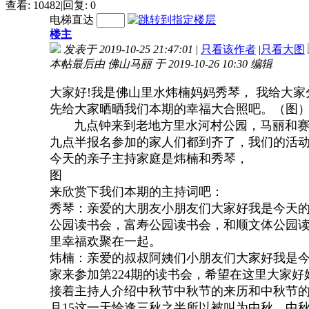
查看:
10482
|
回复:
0
电梯直达
楼主
发表于 2019-10-25 21:47:01
|
只看该作者
|
只看大图
本帖最后由 佛山马丽 于 2019-10-26 10:30 编辑
大家好!我是佛山里水炜楠妈妈秀琴， 我给大家
先给大家晒晒我们本期的幸福大合照吧。（图
九点钟来到老地方里水河村公园，马丽和赛
九点半报名参加的家人们都到齐了，我们的活
今天的亲子主持家庭是炜楠和秀琴，
图
来欣赏下我们本期的主持词吧：
秀琴：亲爱的大朋友小朋友们大家好我是今天的
公园读书会，富寿公园读书会，和顺文体公园读
里幸福欢聚在一起。
炜楠：亲爱的叔叔阿姨们小朋友们大家好我是
家来参加第224期的读书会，希望在这里大家
接着主持人介绍中秋节中秋节的来历和中秋节的
月15这一天恰逢三秋之半所以被叫为中秋，中