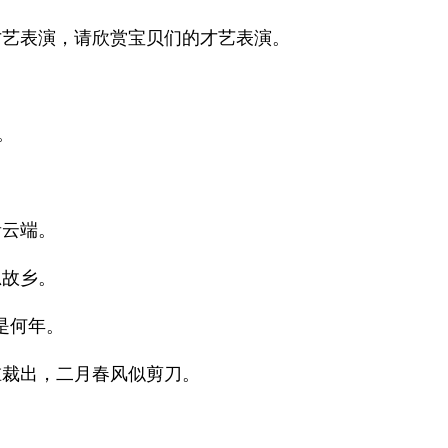
才艺表演，请欣赏宝贝们的才艺表演。
。
。
青云端。
思故乡。
是何年。
谁裁出，二月春风似剪刀。