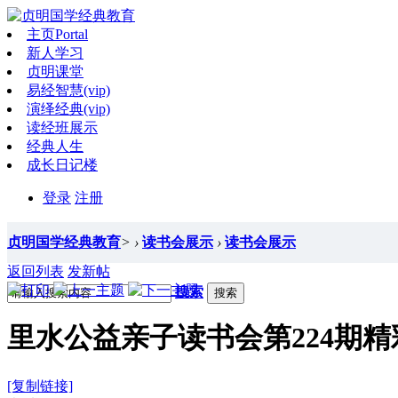
主页
Portal
新人学习
贞明课堂
易经智慧(vip)
演绎经典(vip)
读经班展示
经典人生
成长日记楼
登录
注册
贞明国学经典教育
>
›
读书会展示
›
读书会展示
返回列表
发新帖
搜索
搜索
里水公益亲子读书会第224期精
[复制链接]