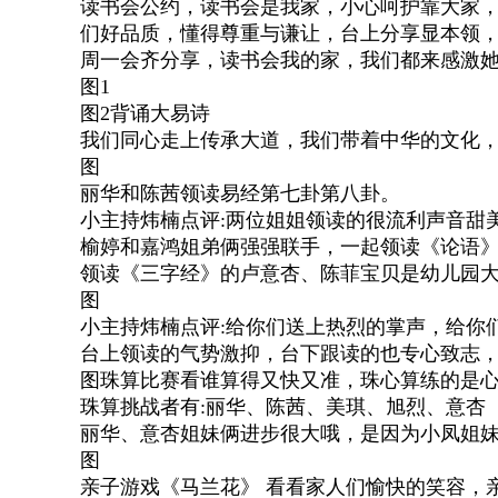
读书会公约，读书会是我家，小心呵护靠大家
们好品质，懂得尊重与谦让，台上分享显本领
周一会齐分享，读书会我的家，我们都来感激
图1
图2背诵大易诗
我们同心走上传承大道，我们带着中华的文化，
图
丽华和陈茜领读易经第七卦第八卦。
小主持炜楠点评:两位姐姐领读的很流利声音甜
榆婷和嘉鸿姐弟俩强强联手，一起领读《论语
领读《三字经》的卢意杏、陈菲宝贝是幼儿园
图
小主持炜楠点评:给你们送上热烈的掌声，给你
台上领读的气势激抑，台下跟读的也专心致志
图珠算比赛看谁算得又快又准，珠心算练的是
珠算挑战者有:丽华、陈茜、美琪、旭烈、意杏
丽华、意杏姐妹俩进步很大哦，是因为小凤姐
图
亲子游戏《马兰花》 看看家人们愉快的笑容，