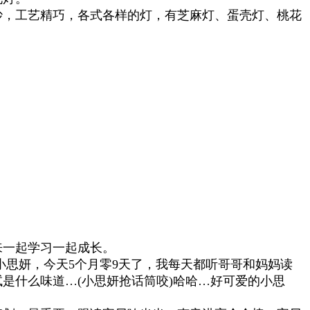
妙，工艺精巧，各式各样的灯，有芝麻灯、蛋壳灯、桃花
来一起学习一起成长。
小思妍，今天5个月零9天了，我每天都听哥哥和妈妈读
试是什么味道…(小思妍抢话筒咬)哈哈…好可爱的小思