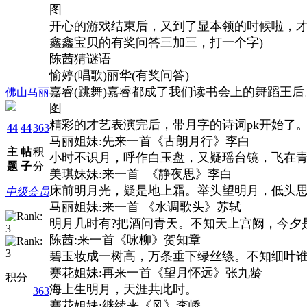
图
开心的游戏结束后，又到了显本领的时候啦，
鑫鑫宝贝的有奖问答
三加三，打一个字)
陈茜猜谜语
愉婷(唱歌)丽华(有奖问答)
嘉睿(跳舞)嘉睿都成了我们读书会上的舞蹈王后
佛山马丽
图
精彩的才艺表演完后，带月字的诗词pk开始了
44
44
363
马丽姐妹:先来一首《古朗月行》李白
主
帖
积
小时不识月，呼作白玉盘，又疑瑶台镜，飞在
题
子
分
美琪妹妹:来一首 《静夜思》李白
床前明月光，疑是地上霜。举头望明月，低头
中级会员
马丽姐妹:来一首 《水调歌头》苏轼
明月几时有?把酒问青天。不知天上宫阙，今夕
陈茜:来一首《咏柳》贺知章
碧玉妆成一树高，万条垂下绿丝绦。不知细叶
赛花姐妹:再来一首《望月怀远》张九龄
积分
海上生明月，天涯共此时。
363
赛花姐妹:继续来《风》李峤