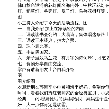
佛山秋色巡游的花灯闻名海内外，中秋玩花灯
灯、稻草灯、谷壳灯、瓜子灯、鸟兽花树灯等
图
小主持人介绍了今天的活动流程。图
一、自我介绍 加上在家读经的内容
二、诵读读书会公约，大易诗，集体唱这条路
三、诵读三本经典，拍大合照。
四、珠心算比赛。
五、手语舞国家。
六、亲子游戏马兰花，有月字的诗词PK，才艺
七、食物分享自由交流。
掌声有请新朋友上台自我介绍
图
图介绍图
欢迎新朋友郭海平小帅哥和海平妈妈，希望你
呵呵…看看我们秀红老师家的全经典宝贝，小思
经典……(小思妍抢话筒)妈妈给我，妈妈这个是
妍，大一点你肯定是唛霸。