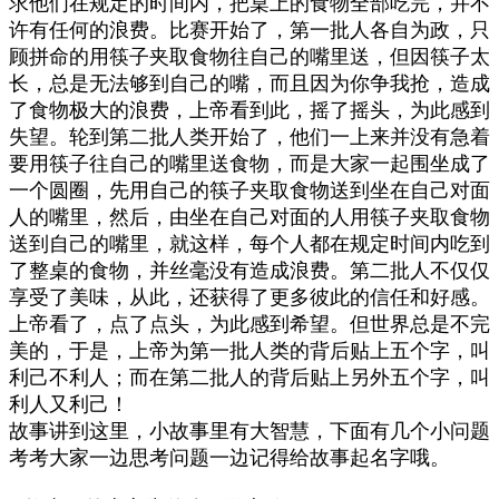
求他们在规定的时间内，把桌上的食物全部吃完，并不
许有任何的浪费。比赛开始了，第一批人各自为政，只
顾拼命的用筷子夹取食物往自己的嘴里送，但因筷子太
长，总是无法够到自己的嘴，而且因为你争我抢，造成
了食物极大的浪费，上帝看到此，摇了摇头，为此感到
失望。轮到第二批人类开始了，他们一上来并没有急着
要用筷子往自己的嘴里送食物，而是大家一起围坐成了
一个圆圈，先用自己的筷子夹取食物送到坐在自己对面
人的嘴里，然后，由坐在自己对面的人用筷子夹取食物
送到自己的嘴里，就这样，每个人都在规定时间内吃到
了整桌的食物，并丝毫没有造成浪费。第二批人不仅仅
享受了美味，从此，还获得了更多彼此的信任和好感。
上帝看了，点了点头，为此感到希望。但世界总是不完
美的，于是，上帝为第一批人类的背后贴上五个字，叫
利己不利人；而在第二批人的背后贴上另外五个字，叫
利人又利己！
故事讲到这里，小故事里有大智慧，下面有几个小问题
考考大家一边思考问题一边记得给故事起名字哦。