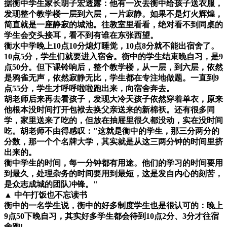
据衡中学生家长胡子宏透露：他有一次去衡中给孩子送衣服，
发现整个教学楼一层到六层，一片寂静。如果不是灯火辉煌，
简直就是一座静寂的城池。往教室里看看，绝对看不到同桌的
学生会交头接耳，看不到有谁在东张西望。
衡水中学晚上
10
点
10
分熄灯睡觉，
10
点
8
分就不能出宿舍了。
10
点
5
分，学生们就要进入宿舍。衡中的学生结束晚自习，是
9
点
50
分。但下课铃响后，整个教学楼，从一层，到六层，依然
是鸦雀无声，依然寂静无比，学生都在专注地做题。一直到
9
点
55
分，学生才呼呼啦啦跑出来，向宿舍奔去。
胡老师后来再去看孩子，发现大冷天孩子依然穿着单衣，原来
他根本没时间打开包袱去换父亲送来的新棉袄。还有很多同
学，家里送来了吃的，但放在抽屉里很久都没动，实在没时间
吃。胡老师不由得感叹：
"
这就是衡中的学生，那三分两分的
分数，那一个个名牌大学，其实就是从这三两分钟的时间里挤
出来的。
衡中学生的时间，每一分钟都有用途。他们的学习的时间要用
到最久，处理杂务的时间要用到最短，这是发自内心的刻苦，
是众志成城的团队冲锋。
"
▲
中午打饭也不忘读书
衡中的一名学生说，衡中的好多制度学生也是很认可的：晚上
9
点
50
下晚自习，其实好多学生都会待到
10
点
2
分、
3
分才往宿
舍跑
!