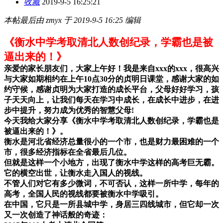
收藏
2019-9-5 16:25:21
本帖最后由 zmyx 于 2019-9-5 16:25 编辑
《衡水中学考取清北人数创纪录，学霸也是被
逼出来的！》
亲爱的家长朋友们，大家上午好！我是来自
xxx
的
xxx
，很高兴
与大家如期相约在上午
10
点
30
分的贞明日课堂，感谢大家的如
约守候，感谢贞明为大家打造的成长平台，父母好好学习，孩
子天天向上，让我们每天在学习中成长，在成长中进步，在进
步中提升，努力成为优秀的智慧父母
!
今天我给大家分享《衡水中学考取清北人数创纪录，学霸也是
被逼出来的！》。
衡水是河北省经济总量很小的一个市，也是财力最困难的一个
市，很多经济指标在全省最后几位。
但就是这样一个小地方，出现了衡水中学这样的高考巨无霸。
它的横空出世，让衡水走入国人的视线。
不管人们对它有多少微词，不可否认，这样一所中学，每年的
高考，全国人民的视线都要被衡水中学吸引。
在中国，它只是一所县城中学，身居三四线城市，但它却一次
又一次创造了神话般的奇迹：