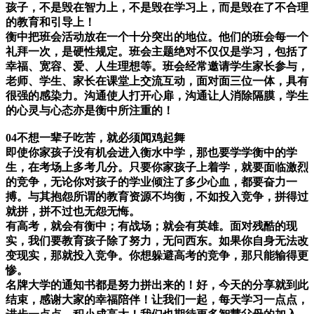
孩子，不是毁在智力上，不是毁在学习上，而是毁在了不合理
的教育和引导上！
衡中把班会活动放在一个十分突出的地位。他们的班会每一个
礼拜一次，是硬性规定。班会主题绝对不仅仅是学习，包括了
幸福、宽容、爱、人生理想等。班会经常邀请学生家长参与，
老师、学生、家长在课堂上交流互动，面对面三位一体，具有
很强的感染力。沟通使人打开心扉，沟通让人消除隔膜，学生
的心灵与心态亦是衡中所注重的！
04
不想一辈子吃苦，就必须闻鸡起舞
即使你家孩子没有机会进入衡水中学，那也要学学衡中的学
生，在考场上多考几分。只要你家孩子上着学，就要面临激烈
的竞争，无论你对孩子的学业倾注了多少心血，都要奋力一
搏。与其抱怨所谓的教育资源不均衡，不如投入竞争，拼得过
就拼，拼不过也无怨无悔。
有高考，就会有衡中；有战场；就会有英雄。面对残酷的现
实，我们要教育孩子除了努力，无问西东。如果你自身无法改
变现实，那就投入竞争。你想躲避高考的竞争，那只能输得更
惨。
名牌大学的通知书都是努力拼出来的！好，今天的分享就到此
结束，感谢大家的幸福陪伴！让我们一起，每天学习一点点，