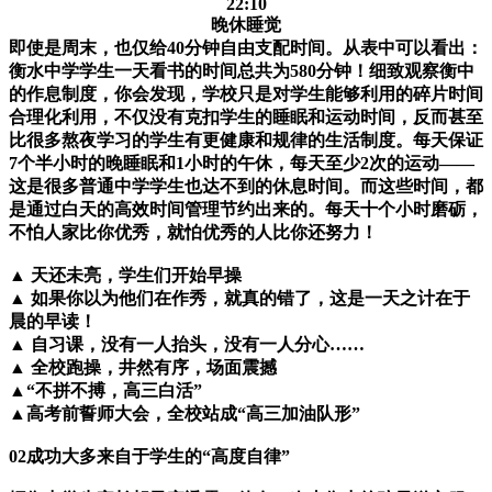
22:10
晚休睡觉
即使是周末，也仅给
40
分钟自由支配时间。从表中可以看出：
衡水中学学生一天看书的时间总共为
580
分钟！细致观察衡中
的作息制度，你会发现，学校只是对学生能够利用的碎片时间
合理化利用，不仅没有克扣学生的睡眠和运动时间，反而甚至
比很多熬夜学习的学生有更健康和规律的生活制度。每天保证
7
个半小时的晚睡眠和
1
小时的午休，每天至少
2
次的运动
——
这是很多普通中学学生也达不到的休息时间。而这些时间，都
是通过白天的高效时间管理节约出来的。每天十个小时磨砺，
不怕人家比你优秀，就怕优秀的人比你还努力！
▲
天还未亮，学生们开始早操
▲
如果你以为他们在作秀，就真的错了，这是一天之计在于
晨的早读！
▲
自习课，没有一人抬头，没有一人分心
……
▲
全校跑操，井然有序，场面震撼
▲
“
不拼不搏，高三白活”
▲
高考前誓师大会，全校站成
“
高三加油队形
”
02
成功大多来自于学生的
“
高度自律
”