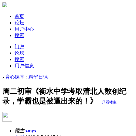
首页
论坛
用户中心
搜索
门户
论坛
搜索
用户信息
›
育心课堂
›
精华日课
周二初审《衡水中学考取清北人数创纪
录，学霸也是被逼出来的！》
只看楼主
楼主
zmyx