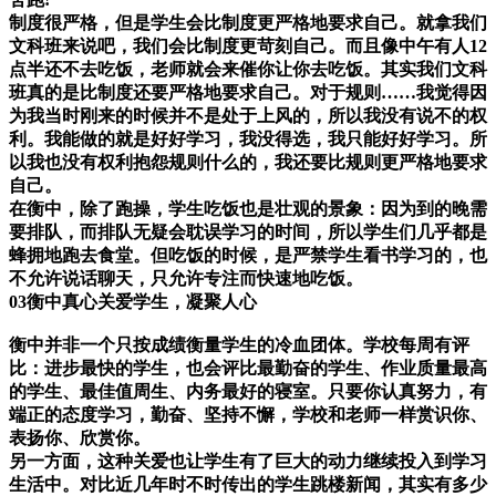
制度很严格，但是学生会比制度更严格地要求自己。就拿我们
文科班来说吧，我们会比制度更苛刻自己。而且像中午有人
12
点半还不去吃饭，老师就会来催你让你去吃饭。其实我们文科
班真的是比制度还要严格地要求自己。对于规则
……
我觉得因
为我当时刚来的时候并不是处于上风的，所以我没有说不的权
利。我能做的就是好好学习，我没得选，我只能好好学习。所
以我也没有权利抱怨规则什么的，我还要比规则更严格地要求
自己。
在衡中，除了跑操，学生吃饭也是壮观的景象：因为到的晚需
要排队，而排队无疑会耽误学习的时间，所以学生们几乎都是
蜂拥地跑去食堂。但吃饭的时候，是严禁学生看书学习的
，也
不允许说话聊天，只允许专注而快速地吃饭。
03
衡中真心关爱学生，凝聚人心
衡中并非一个只按成绩衡量学生的冷血团体。学校每周有评
比：进步最快的学生，也会评比最勤奋的学生、作业质量最高
的学生、最佳值周生、内务最好的寝室。只要你认真努力，有
端正的态度学习，勤奋、坚持不懈，学校和老师一样赏识你、
表扬你、欣赏你。
另一方面，这种关爱也让学生有了巨大的动力继续投入到学习
生活中。对比近几年时不时传出的学生跳楼新闻，其实有多少