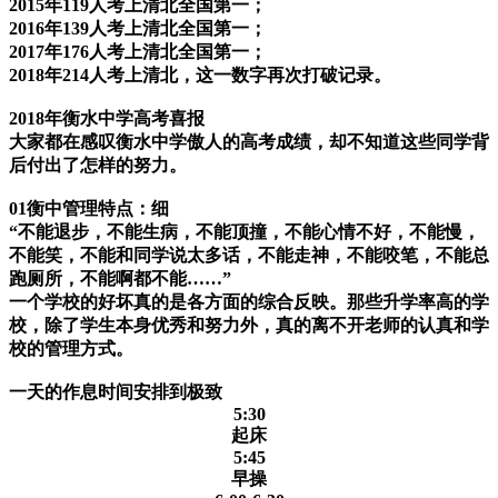
2015
年
119
人考上清北全国第一；
2016
年
139
人考上清北全国第一；
2017
年
176
人考上清北全国第一；
2018
年
214
人考上清北，这一数字再次打破记录。
2018
年衡水中学高考喜报
大家都在感叹衡水中学傲人的高考成绩，却不知道这些同学背
后付出了怎样的努力。
01
衡中管理特点：细
“
不能退步，不能生病，不能顶撞，不能心情不好，不能慢，
不能笑，不能和同学说太多话，不能走神，不能咬笔，不能总
跑厕所，不能啊都不能
……”
一个学校的好坏真的是各方面的综合反映。那些升学率高的学
校，除了学生本身优秀和努力外，真的离不开老师的认真和学
校的管理方式。
一天的作息时间安排到极致
5:30
起床
5:45
早操