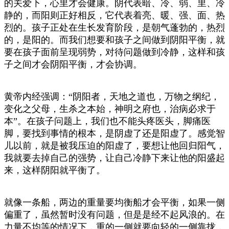
的关爱下，心里才会健康。阴代表暗、冷、弱、里、冷
静的，而阳则正好相反，它代表着亮、暖、强、面、热
烈的。孩子正处在生长发育阶段，是朝气蓬勃的，热烈
的，是阳的。而我们想要和孩子之间做到阴阳平衡，就
要在孩子面前呈现弱势，对待问题做到冷静，这样和孩
子之间才会阴阳平衡，才会协调。
黄帝内经强调：“阴阳者，天地之道也，万物之纲纪，
变化之父母，生杀之本始，神明之府也，治病必求于
本”。在孩子问题上，我们也不能头疼医头，脚痛医
脚，要找到事情的根本，是阴虚了还是阳虚了。感觉智
儿以前，就是被我压迫的阳虚了，要想让他回归阳气，
我就要去掉自己的强势，让自己冷静下来让他的阳盛起
来，这样阴阳就平衡了。
就像一条船，两边的重量要均衡船才会平衡，如果一侧
偏重了，虽然暂时没有问题，但是是经不起风浪的。在
力量不均等的情况下，重的一侧就要向轻的一侧靠拢，