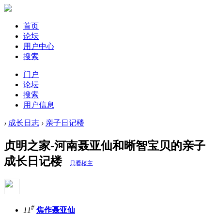
首页
论坛
用户中心
搜索
门户
论坛
搜索
用户信息
›
成长日志
›
亲子日记楼
贞明之家-河南聂亚仙和晰智宝贝的亲子
成长日记楼
只看楼主
#
11
焦作聂亚仙