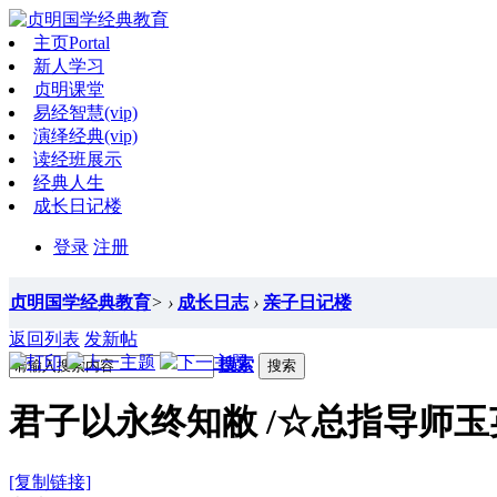
主页
Portal
新人学习
贞明课堂
易经智慧(vip)
演绎经典(vip)
读经班展示
经典人生
成长日记楼
登录
注册
贞明国学经典教育
>
›
成长日志
›
亲子日记楼
返回列表
发新帖
搜索
搜索
君子以永终知敝 /☆总指导师玉英
[复制链接]