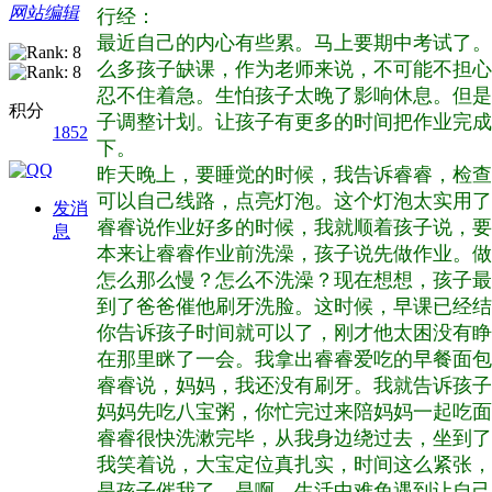
网站编辑
行经：
最近自己的内心有些累。马上要期中考试了。
么多孩子缺课，作为老师来说，不可能不担心
忍不住着急。生怕孩子太晚了影响休息。但是
积分
子调整计划。让孩子有更多的时间把作业完成
1852
下。
昨天晚上，要睡觉的时候，我告诉睿睿，检查
可以自己线路，点亮灯泡。这个灯泡太实用了
发消
睿睿说作业好多的时候，我就顺着孩子说，要
息
本来让睿睿作业前洗澡，孩子说先做作业。做
怎么那么慢？怎么不洗澡？现在想想，孩子最
到了爸爸催他刷牙洗脸。这时候，早课已经结
你告诉孩子时间就可以了，刚才他太困没有睁
在那里眯了一会。我拿出睿睿爱吃的早餐面包
睿睿说，妈妈，我还没有刷牙。我就告诉孩子
妈妈先吃八宝粥，你忙完过来陪妈妈一起吃面
睿睿很快洗漱完毕，从我身边绕过去，坐到了
我笑着说，大宝定位真扎实，时间这么紧张，
是孩子催我了。是啊，生活中难免遇到让自己