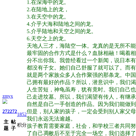
1.在深海中的龙。
2.在陆地上的龙，
3.在天空中的龙。
4.介乎大海和陆地之间的龙。
5.介乎陆地和天空之间的龙。
6.天空之上的龙。
天地人三才，海陆空一体。龙真的是无所不能
最牢固的合作方式是什么？血脉相融！喝着相
分不出你我。我曾经看过一个新闻，说日本有
都没有子女。她们自己舒服了就可以了。而有
就是两个家族众多人合作聚强的那条龙。中国
己拥有最好的作品？所以，潜意识中，我们渴
人生苦短，神龟虽寿，犹有竟时。我们自己也
zmyx
己走进坟墓。所以，我们渴望有传人，有继承
自然是自己一手创造的作品。因为我们能做到
但是，别人家的孩子，一定会受到别人家父母
272
272
1852
我们永远无法逾越。
主
帖
积分
孩子教育需要家庭，社会，和学校三者共同努
题
子
了自己凋敝后不至于完全一场空，我们选择了