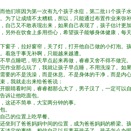
而他们班因为第一次有九个孩子水痘，第二批11个孩子
。为了让成绩不太糟糕，所以，只能通过布置作业来弥
，自己又不敢表现出来，如果自己表现了，孩子估计更
，另外在饮食上多用些心，希望孩子能够身体健康，每
下窗子，拉好窗帘，关了灯，打开他自己做的小灯泡。
。着急于事无补啊，只能越来越遭。
不早点睡吧，明天早点起来再做，睿睿又舍不得不做完
完作业那么玩了，我就让孩子早点睡，不用洗澡了。如
需要的不是洗澡，而是休息。不是身体的干净，而是内
束，我就走出来给爸爸说：
开眼睛看时间，睿睿都那么大了，男子汉了，一定可以
告诉让他吃面包。
，这还不简单，大宝两分钟的事。
包。
自己的位置上吃早餐。
还坐到了爸爸妈妈中间的位置，成为爸爸妈妈的桥梁。
不淡定的事情。相信自己以后离开孩子了，孩子怎么办