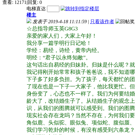
查看:
12171
|
回复:
0
电梯直达
楼主
发表于 2019-4-18 11:11:59
|
只看该作者
☆总指导师玉英G8G3
亲爱的家人们，大家上午好！
我分享一篇学明行日记哈！
学经：易经，诗经，黄帝内经。
明经：“君子以永终知敝”。
这句话出自易经的归妹卦。归妹是什么呢？就
我记得刚开始常常和孩子爸爸说，我不知道哪
下子多了好多负担。为了孩子，每天都忙的团
了现在也是一下子一大家子，他比我更忙。但
身份变了，心态也不一样了。我们为何要结婚
龄大了，改结婚生子了。从结婚生子的观念上
识，从我们的图腾就可以感受到。我们的图腾
现实社会存在龙吗？当然不存在，为何我们要
角似鹿、头似驼、眼似兔、项似蛇、腹似蜃、
我们学习乾卦的时候，有没有感受到六条龙？