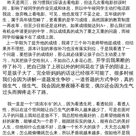
昨天是周三，按习惯我们应该去看电影，但这几次看电影担误时
间，影响了竣同学的作业完成和休息，所以中午竣同学主动打电话跟
我说，放弃晚上看电影。可见，他也发现了不妥之处。五年级的学
生，属于高年级范畴了，更看重的是学习成绩，虽然国家的教育制度
一再改革，但至少目前还是这样的。如果成绩能达到A+，那么我们就
有机会申请更好的中学，所以成绩真的成为了重之又重的问题，而竣
同学却偏偏卡在了成绩上面。
上一学期为了提升他的成绩，我请了三个补习老师帮他提成绩，但结
果并不理想。原本计划的寒假补习也没有落实到位，于是我看透了一
个问题，要想孩子的成绩好，那么就必须要让孩子自己主动爱上学
开学后我果断的
习，与其把孩子交给别人，不如自己人多花心思。
停了补习，把自已除了上班以外的时间花在了孩子的陪读上。
可是孩子大了，完全听妈妈的话这已经很不可能了。很多时候
我们会因为讲解一道题发生争吵，一道答题的方式争吵，真的
很生气，很生气。我会因此整夜睡不着觉，偶尔还会因为生气
过头而脚疼走不了路。
我一直是一个“清清冷冷”的人，因为看透生死，看透轮回，看透人
性，所以在这个世间能让自己生气的事和人越来越少了。可是在面对
儿子的问题上我却总是放不下。我总想给他最好的，总希望他能有良
好的家教，能够成为一个君子，能踏踏实实的做人，能有自己的美好
人生，但他却什么也做不好，总像一个长不大的孩子，天天怎么顺手
怎么来，怎么能偷懒就怎么来，所以矛盾就越来越多。假如他不是我