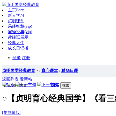
主页
Portal
新人学习
贞明课堂
易经智慧(vip)
演绎经典(vip)
读经班展示
经典人生
成长日记楼
登录
注册
贞明国学经典教育
>
›
育心课堂
›
精华日课
返回列表
发新帖
搜索
搜索
○【贞明育心经典国学】《看
[复制链接]