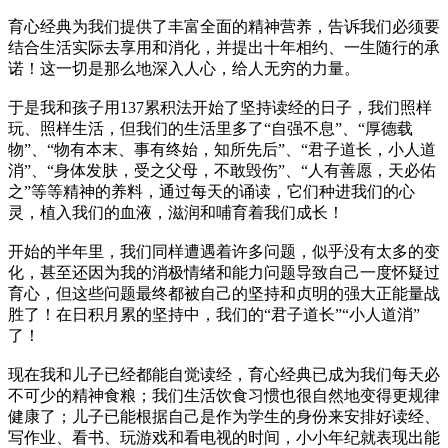
育心经典为我们提供了丰富全面的精神营养，告诉我们必须要
结合生活实际去享用和消化，并提出十年相约、一生随行的承
诺！这一切是那么地深入人心，给人无穷的力量。
于是我和孩子用137累积法开始了坚持读经的日子，我们照样
玩、照样生活，但我们的生活里多了“自强不息”、“厚德载
物”、“物有本末、事有终始，知所先后”、“君子道长，小人道
消”、“身体发肤，受之父母，不敢毁伤”、“人有善愿，天必佑
之”等等精神的养料，通过每天的诵读，它们种进我们的心
灵，植入我们的血液，滋润和哺育着我们成长！
开始的半年里，我们同样遭遇着许多问题，似乎没有太多的变
化，甚至还因为我的消极情绪和能力问题导致自己一度怀疑过
育心，但这些问题最终都被自己的坚持和贞明的强大正能量战
胜了！在日积月累的坚持中，我们的“君子道长”“小人道消”
了！
现在我和儿子已经都能自觉读经，育心经典已成为我们每天必
不可少的精神食粮；我们生活饮食习惯也很自然地变得更规律
健康了；儿子已能根据自己是作为学生的身份来安排好读经、
写作业、看书、玩游戏和看电视的时间，小小年纪就表现出能