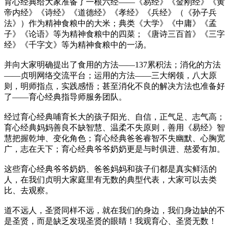
育心经典给大家准备了一根六经——《易经》《金刚经》《黄
帝内经》《诗经》《道德经》《孝经》《兵经》（《孙子兵
法》）作为精神食粮中的大米；典类《大学》《中庸》《孟
子》《论语》等为精神食粮中的四菜；《唐诗三百首》《三字
经》《千字文》等为精神食粮中的一汤。
并向大家明确提出了食用的方法——137累积法；消化的方法
——贞明网络交流平台；运用的方法——三大纲领，八大原
则，明师指点，实践感悟；甚至消化不良的解决方法也准备好
了——育心经典指导师服务团队。
经过育心经典哺育长大的孩子阳光、自信，正气足、志气高；
育心经典妈妈善良不缺智慧、温柔不失原则，善用《易经》智
慧把握乾坤、变化角色；育心经典爸爸睿智不失幽默、心胸宽
广，志在天下；育心经典爷爷奶奶更是与时俱进、慈爱有加。
这些育心经典爷爷奶奶、爸爸妈妈和孩子们都是真实鲜活的
人，在我们贞明大家庭里有无数的典型代表，大家可以去类
比、去观察。
道不远人，圣贤同样不远，就在我们的身边，我们身边缺的不
是圣贤，而是缺乏发现圣贤的眼睛！我观育心、圣贤无数！