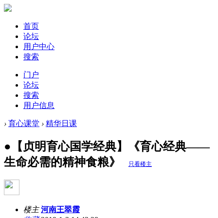
首页
论坛
用户中心
搜索
门户
论坛
搜索
用户信息
›
育心课堂
›
精华日课
●【贞明育心国学经典】《育心经典——
生命必需的精神食粮》
只看楼主
楼主
河南王翠霞