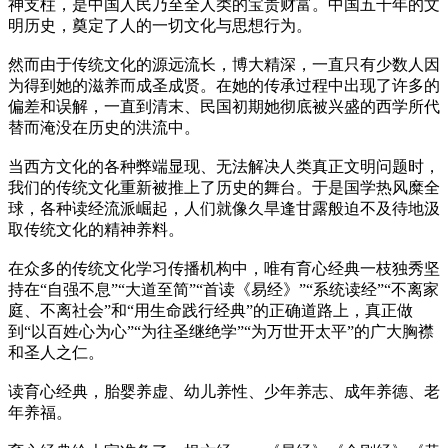
神支柱，是中国人民乃至全人类的宝贵财富。中国五千年的文
明历史，奠定了人的一切文化与思想行为。
然而由于传统文化的源远流长，博大精深，一直只有少数人因
为得到她的滋养而成圣成贤。在她的传承过程中出现了许多的
偏差和误解，一直到清末、民国初期她彻底被兴盛的西学所代
替而淹没在历史的洪流中。
当西方文化的各种弊端显现、无法解决人类真正文明问题时，
我们的传统文化重新被推上了历史的舞台。于是国学热风糜全
球，各种读经流派崛起，人们就像久旱逢甘露般迫不及待地汲
取传统文化的精神养料。
在众多的传统文化学习传播机构中，唯有育心经典一枝独秀坚
持在“自强不息”“大道至简”“首读《易经》”“系统读经”“不离家
庭、不离社会”和“用生命践行经典”的正确道路上，真正做
到“以百姓心为心”“为往圣继绝学”“为万世开太平”的广大胸襟
和圣人之仁。
读育心经典，胎婴养虚、幼儿养性、少年养志、成年养德、老
年养福。