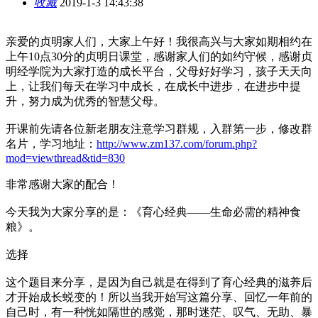
收藏
2019-1-3 14:43:38
亲爱的贞明家人们，大家上午好！我很高兴与大家如期相约在
上午10点30分的贞明日课堂，感谢家人们的如约守候，感谢贞
明经学院为大家打造的成长平台，父母好好学习，孩子天天向
上，让我们每天在学习中成长，在成长中进步，在进步中提
升，努力成为优秀的智慧父母。
开课前先请各位新老朋友注意学习群规，入群第一步，修改群
名片，学习地址：
http://www.zm137.com/forum.php?
mod=viewthread&tid=830
非常感谢大家的配合！
今天我为大家分享的是：《育心经典——生命必需的精神食
粮》。
选择
这个题目来分享，是因为自己就是在得到了育心经典的滋养后
才开始成长蜕变的！所以当我开始写这篇分享、回忆一年前的
自己时，有一种恍如隔世的感觉，那时迷茫、叹气、无助、暴