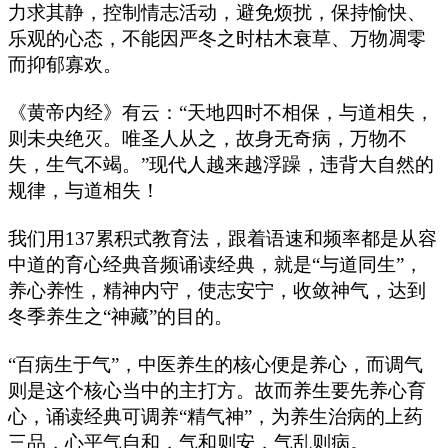
力求其静，控制情志活动，避免烦扰，保持愉快、
乐观的心态，不能因严冬之时枯木衰草、万物凋零
而抑郁寡欢。
《黄帝内经》有云：“天地四时不相保，与道相失，
则未央绝灭。唯圣人从之，故身无奇病，万物不
失，生气不竭。”现代人越来越浮躁，违背大自然的
规律，与道相失！
我们用137累积式教育法，跟着语速和频率都是从容
中道的育心经典音频诵读经典，就是“与道同生”，
养心养性，精神内守，使志安宁，收敛神气，达到
冬季养生之“神藏”的目的。
“百病生于气”，中医养生的核心便是养心，而调气
则是这个核心当中的主打方。故而养生要先养心育
心，诵读经典可调养“精气神”，为养生治病的上药
三品，心平气自和，气和则安，气乱则病。