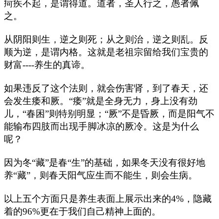
疴疾不起，是谓得道。道者，圣人行之，愚者佩
之。
从阴阳则生，逆之则死；从之则治，逆之则乱。反
顺为逆，是谓内格。这就是老祖宗留给我们宝贵的
财富----养生的真谛。
如果违反了这个法则，就会伤害肾，到了春天，还
会发生痿和厥。“痿”就是全身无力，身上没有劲
儿，“春困”则特别明显；“厥”不是昏厥，而是阳气不
能输布四肢而出现手脚冰凉的厥冷。这是为什么
呢？
因为冬“藏”是春“生”的基础，如果冬天没有很好地
养“藏”，则春天阳气应生而不能生，则会生病。
以上五个方面只是养生表面上展示出来的4%，隐藏
着的96%更在于我们自己精神上面的。