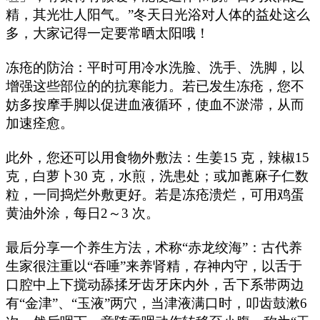
精，其光壮人阳气。”冬天日光浴对人体的益处这么
多，大家记得一定要常晒太阳哦！
冻疮的防治：平时可用冷水洗脸、洗手、洗脚，以
增强这些部位的的抗寒能力。若已发生冻疮，您不
妨多按摩手脚以促进血液循环，使血不淤滞，从而
加速痊愈。
此外，您还可以用食物外敷法：生姜15 克，辣椒15
克，白萝卜30 克，水煎，洗患处；或加蓖麻子仁数
粒，一同捣烂外敷更好。若是冻疮溃烂，可用鸡蛋
黄油外涂，每日2～3 次。
最后分享一个养生方法，术称“赤龙绞海”：古代养
生家很注重以“吞唾”来养肾精，存神内守，以舌于
口腔中上下搅动舔揉牙齿牙床内外，舌下系带两边
有“金津”、“玉液”两穴，当津液满口时，叩齿鼓漱6