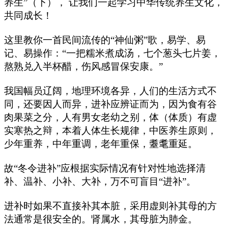
养生”（下）， 让我们一起学习中华传统养生文化，
共同成长！
这里教你一首民间流传的“神仙粥”歌，易学、易
记、易操作：“一把糯米煮成汤，七个葱头七片姜，
熬熟兑入半杯醋，伤风感冒保安康。”
我国幅员辽阔，地理环境各异，人们的生活方式不
同，还要因人而异，进补应辨证而为，因为食有谷
肉果菜之分，人有男女老幼之别，体（体质）有虚
实寒热之辩，本着人体生长规律，中医养生原则，
少年重养，中年重调，老年重保，耋耄重延。
故“冬令进补”应根据实际情况有针对性地选择清
补、温补、小补、大补，万不可盲目“进补”。
进补时如果不直接补其本脏，采用虚则补其母的方
法通常是很安全的。肾属水，其母脏为肺金。