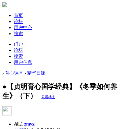
首页
论坛
用户中心
搜索
门户
论坛
搜索
用户信息
›
育心课堂
›
精华日课
●【贞明育心国学经典】《冬季如何养
生》（下）
只看楼主
楼主
zmyx