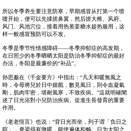
所以冬季养生要注意防寒，早期感冒从打第一个喷
嚏开始，便可以先揉搓鼻翼，然后搓大椎、风府、
风门、风池穴位，接着用热葱姜糖水趁热服用，这
样一般感冒预防可以不发。
冬季是季节性情感障碍——冬季抑郁症的高发期，
在日照少的冬季晒晒太阳是防治冬季抑郁症的最好
办法，冬阳是最廉价的“补品”。
孙思邈在《千金要方》中指出：“凡天和暖無風之
時，令母將兒於日中嬉戲，數見風日，則令血凝氣
剛，肌肉牢密，堪耐風寒，不致疾病。”這就明確闡
述了日光浴對小兒防治疾病、促進生長發育的重要
作用。
《老老恆言》也说：“背日光而坐，列子谓「负日之
暄」，脊梁得有微暖，能使遍体和畅。日为太阳之