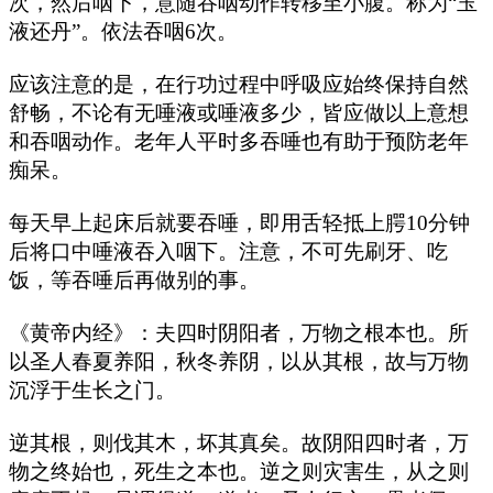
次，然后咽下，意随吞咽动作转移至小腹。称为“玉
液还丹”。依法吞咽6次。
应该注意的是，在行功过程中呼吸应始终保持自然
舒畅，不论有无唾液或唾液多少，皆应做以上意想
和吞咽动作。老年人平时多吞唾也有助于预防老年
痴呆。
每天早上起床后就要吞唾，即用舌轻抵上腭10分钟
后将口中唾液吞入咽下。注意，不可先刷牙、吃
饭，等吞唾后再做别的事。
《黄帝内经》：夫四时阴阳者，万物之根本也。所
以圣人春夏养阳，秋冬养阴，以从其根，故与万物
沉浮于生长之门。
逆其根，则伐其木，坏其真矣。故阴阳四时者，万
物之终始也，死生之本也。逆之则灾害生，从之则