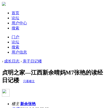
首页
论坛
用户中心
搜索
门户
论坛
搜索
用户信息
›
成长日志
›
亲子日记楼
贞明之家—江西新余晴妈M7张艳的读经
日记楼
只看楼主
楼主
新余张艳