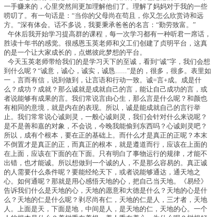
一手赚来的，心里突然间更加理解他们了。理解了妈妈对于我的一些
唠叨了。有一句话是：“当你的父母尚在苟且，你又怎么欣赏诗和远
方。”深有体会。话不多说，我要秉承爸爸的名言：“勤劳致富。”
午休后我开始学习提高群的课程，每一次学习都有一种听君一席话，
胜读十年书的感觉。很感恩玉英老师和义工们创建了贞明平台，这真
的是一个让大家成长的，点燃彼此梦想的平台。
今天玉英老师带给我们的是学习天下的至诚，看到“诚”字，我们会想
到什么呢？“诚意，诚心，诚实，诚恳......”是的，很多，很多。表里如
一，言而有信，说到做到，让言语和行动一致。诚=言+成。成是什
么？成功？成就？那么诚就是成就自己的言，能让自己成功的言，或
者说能够有成果的言。我们常说言由心生，那么言是什么呢？和颜也
有相同的意境，就是内在的表现。所以，诚是能成就自己的言行举
止。我们常常说心诚则灵，一般心诚则灵，我们会针对什么来说呢？
是不是善和嘉的对象，不会说，今晚我能偷到东西吗？心诚则灵吧？
所以，成有个根本，要在正的基础上。而什么才是真正的正呢？本末
不倒置才是真正的正，而真正的根本，就是遵道而行，应该在上面的
在上面，应该在下面的在下面。只有明白了事物运行的规律，才能不
出错，也才能诚。所以想做到一个诚的人，不是那么容易的。真正诚
的人需要什么条件呢？要能经纶天下，或者说能够通达，通天地之
心。如何通呢？那就是用心感悟天地的心，把自己当天地。《易经》
告诉我们什么是天地的心，天地的愿意和大德是什么？天地的心是什
么？天地的仁是什么呢？剥尽尚有仁，天地的仁是人，三才者，天地
人。上面是天，下面是地，中间是人，是天地的仁，天地的心。一个