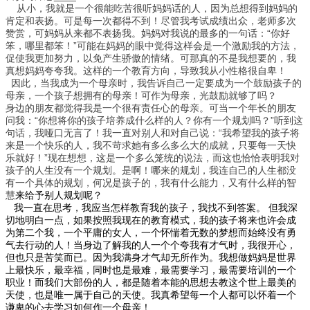
从小，我就是一个很能吃苦很听妈妈话的人，因为总想得到妈妈的
肯定和表扬。可是每一次都得不到！尽管我考试成绩出众，老师多次
赞赏，可妈妈从来都不表扬我。妈妈对我说的最多的一句话：“你好
笨，哪里都笨！”可能在妈妈的眼中觉得这样会是一个激励我的方法，
促使我更加努力，以免产生骄傲的情绪。可那真的不是我想要的，我
真想妈妈夸夸我。这样的一个教育方向，导致我从小性格很自卑！
因此，当我成为一个母亲时，我告诉自己一定要成为一个鼓励孩子的
母亲，一个孩子想拥有的母亲！可作为母亲，光鼓励就够了吗？
身边的朋友都觉得我是一个很有责任心的母亲。可当一个年长的朋友
问我：“你想将你的孩子培养成什么样的人？你有一个规划吗？”听到这
句话，我哑口无言了！我一直对别人和对自己说：“我希望我的孩子将
来是一个快乐的人，我不苛求她有多么多么大的成就，只要每一天快
乐就好！”现在想想，这是一个多么笼统的说法，而这也恰恰表明我对
孩子的人生没有一个规划。是啊！哪来的规划，我连自己的人生都没
有一个具体的规划，何况是孩子的，我有什么能力，又有什么样的智
慧
来给予别人规划呢？
我一直在思考，我应当怎样教育我的孩子，我找不到答案。 但我深
切地明白一点，如果按照我现在的教育模式，我的孩子将来也许会成
为第二个我，一个平庸的女人，一个怀惴着无数的梦想而始终没有勇
气去行动的人！当身边了解我的人一个个夸我有才气时，我很开心，
但也只是苦笑而已。因为我满身才气却无所作为。我想做妈妈是世界
上最快乐，最幸福，同时也是最难，最需要学习，最需要培训的一个
职业！而我们大部份的人，都是随着本能的思想去教这个世上最美的
天使，也是唯一属于自己的天使。我真希望每一个人都可以怀着一个
谦卑的心去学习如何作一个母亲！