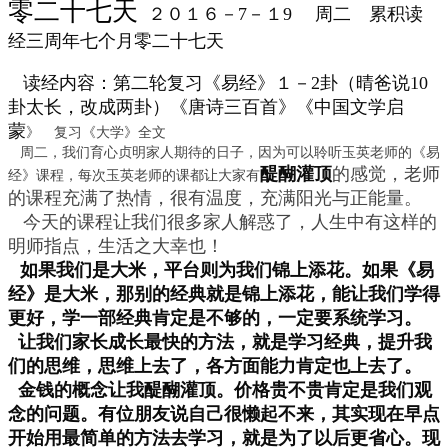
零二十七天
２０１６－7－１9
周二 累积读
经三周年七个月零二十七天
读经内容：第二轮复习《易经》１－2卦（晴爸说10
卦太长，改成两卦）《唐诗三百首》
《中国文学启
蒙
》 复习《大学》全文
周二，我们育心贞明家人期待的日子，因为可以聆听玉英老师的《易
醍醐灌顶
的感觉，老师
经》课程，每次玉英老师的课都让大家有
的课程充满了热情，很有温度，充满阳光与正能量。
今天的课程让我们很多家人解惑了，人生中有这样的
明师指点，生活之大幸也！
如果我们是大米，平台则为我们锦上添花。如果《易
经》是大米，那别的经典就是锦上添花，能让我们学得
更好，学一部经典肯定是不够的，一定要系统学习。
让我们家长成长最快的方法，就是学习经典，提升我
们的思维，思维上去了，各方面能力肯定也上去了。
金钱的概念让我醍醐灌顶。价格贵不贵肯定是我们观
念的问题。有位朋友说
自己很懒起不来，其实现在早点
开始用最简单的方法去学习，就是为了以后更省心。现