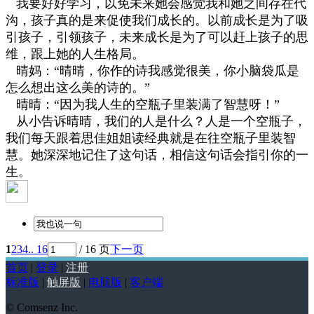
我要好好学习，以免未来她会感觉我和她之间存在代
沟，孩子真的是来促使我们成长的。以前成长是为了吸
引孩子，引领孩子，未来成长是为了可以赶上孩子的思
维，跟上她的人生格局。
晴妈：“晴晴，你作的诗我感觉很美，你小脑袋瓜是
怎么想出这么美的诗的。”
晴晴：“因为我人生的空瓶子里装满了智慧呀！”
从小告诉晴晴，我们的人是什么？人是一个空瓶子，
我们每天跟着思佳姐姐读经典就是在往空瓶子里装智
慧。她深深地记住了这句话，相信这句话会指引你的一
生。
1
2
3
4
.. 16
/ 16 页
下一页
首页
|
登录
|
注册
标准版
|
触屏版
|
电脑版
|
客户端
© Comsenz Inc.