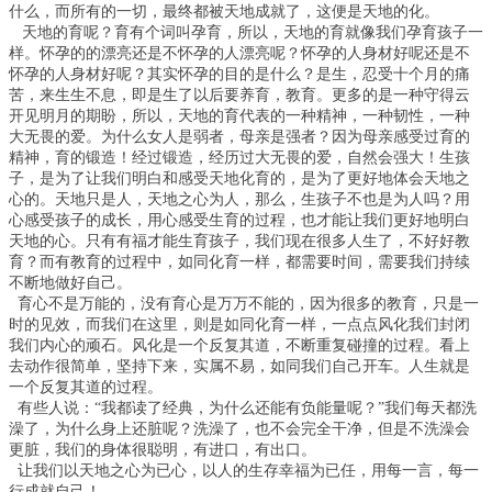
什么，而所有的一切，最终都被天地成就了，这便是天地的化。
天地的育呢？育有个词叫孕育，所以，天地的育就像我们孕育孩子一
样。怀孕的的漂亮还是不怀孕的人漂亮呢？怀孕的人身材好呢还是不
怀孕的人身材好呢？其实怀孕的目的是什么？是生，忍受十个月的痛
苦，来生生不息，即是生了以后要养育，教育。更多的是一种守得云
开见明月的期盼，所以，天地的育代表的一种精神，一种韧性，一种
大无畏的爱。为什么女人是弱者，母亲是强者？因为母亲感受过育的
精神，育的锻造！经过锻造，经历过大无畏的爱，自然会强大！生孩
子，是为了让我们明白和感受天地化育的，是为了更好地体会天地之
心的。天地只是人，天地之心为人，那么，生孩子不也是为人吗？用
心感受孩子的成长，用心感受生育的过程，也才能让我们更好地明白
天地的心。只有有福才能生育孩子，我们现在很多人生了，不好好教
育？而有教育的过程中，如同化育一样，都需要时间，需要我们持续
不断地做好自己。
育心不是万能的，没有育心是万万不能的，因为很多的教育，只是一
时的见效，而我们在这里，则是如同化育一样，一点点风化我们封闭
我们内心的顽石。风化是一个反复其道，不断重复碰撞的过程。看上
去动作很简单，坚持下来，实属不易，如同我们自己开车。人生就是
一个反复其道的过程。
有些人说：“我都读了经典，为什么还能有负能量呢？”我们每天都洗
澡了，为什么身上还脏呢？洗澡了，也不会完全干净，但是不洗澡会
更脏，我们的身体很聪明，有进口，有出口。
让我们以天地之心为已心，以人的生存幸福为已任，用每一言，每一
行成就自己！