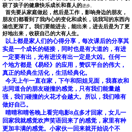
获了孩子的健康快乐成长和喜人的
进步。
首先要从家庭做起，然后是工作，影响身边的朋友，
朋友们都看到了我内心的变化和成长，说我写的东西内
涵也更深了。我们要能进去，能出来，进去后是为了更
好地出来，收获自己的大有人生。
以上都是家人们的心得分享，每次课后的分享其
实是一个成长的链接，同时也是有大道的，有进
一定要有出，光有进没有出一定是大凶。任何一
个地方都是《易经》的应用，赞叹平台的伟大，
真正的经典生活化，生活经典化。
今天上午一直在家，下午和阳姐见面，我喜欢和
志同道合的朋友碰撞的感觉，只有我们能量越
强，我们碰撞的火花才会越大。所以，我们唯有
做好自己。
晴晴和晴爸晚上看完电影8点多才回家，女儿一
回家我就感觉欢声笑语回来了的感觉，家里有种
更加丰满的感觉。小家伙一回来就开始说个不