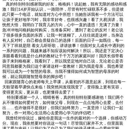
真的特别特别感谢我的好友，格格妈！说起她，我有无限的感动和感
激！我们14岁开始认识，一路陪伴，尽管有时忙碌联系不多，但是彼
此只要一个电话，就知道对方心中所想！当她告诉我有一个方法可以
让孩子更好地学习时，我非常好奇，也很感兴趣！看了大易演讲，我
恍然大悟，我明白了我育儿的方向，心中一直的遗惑！充满了力量！
急冲冲地问格妈如何购买，当准备买时，遭到了老公的反对！老公说
了很多很多负面的东西，让我一时迷糊了。人往往就是这样，当身边
有人反对时，自己都会质疑自己的选择！后面的日子一如既往，每一
天下了班就是陪 着女儿听听歌，讲讲故事！但面对女儿成长中遇到的
一系列的问题，我越来越不知应该如何解决！所以，我还是下定决心
亲眼看看到底是什么样的教材让千千万万的家庭叫好！国庆长假带着
孩子来到格格家，我看到了，所以我坚定地对自己说，无论老公是否
同意我都要为我们这个家请这样一套教材！因为我是母亲，我也希望
我可以成为一个智慧的母亲。当我不懂得如何成为智慧的母亲的时
候，就让我跟随智慧母亲的脚步吧！
回家跟随育心的老师每天上早课，从最初的不愿意起床，到现在每一
天盼望着早课快点来临！我突然间发现我变了，变得脸上更有笑容，
变得更充实，更从容，也更懂得去爱了！
特别要感谢一个人，晴晴爸爸，真的特别特别要感谢他！我们两个
从不懂得如何爱对方，如何做父母，到现在一点点地用心去爱，去付
出……也许做得不是很好，但我们始终努力，一直坚持！让我们一起
努力，作一对用心生活用心去爱用心学习的伴侣吧！
我曾经对你说过，嫁给你是我这一生作的最对的一个选择，你感动万
分。现在，我依然要对你说这一句话！尽管我们家并不大，但里面装
满了爱与幸福！让我们为了自己为了我们的孩子建造一个爱的宫殿，