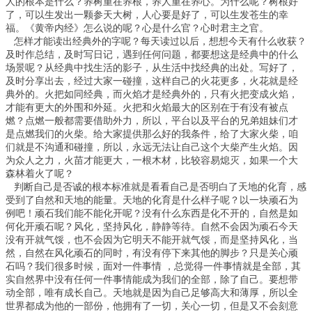
人的根本是什么？养树重在养根，养人重在养心。为什么呢？树根好
了，可以生发出一颗参天大树，人心要是好了，可以生发苍生的幸
福。《黄帝内经》怎么说的呢？心是什么官？心时君主之官。
怎样才能读出经典外的字呢？每天读过以后，想想今天有什么收获？
及时作总结，及时写日记，遇到任何问题，都要想这是经典中的什么
场景呢？从经典中找生活的影子，从生活中找经典的出处。写好了，
及时分享出去，经过大家一碰撞，这样自己的火花更多，火花就是经
典外的。火把如同经典，而火焰才是经典外的，只有火把变成火焰，
才能有更大的外围和外延。火把和火焰最大的区别在于有没有被点
燃？点燃一般都需要借助外力，所以，平台以及平台的兄弟姐妹们才
是点燃我们的火柴。给大家提供那么好的我条件，给了大家火柴，咱
们就是不沟通和碰撞，所以，永远无法让自己这个大柴产生火焰。因
为众人之力，火苗才能更大，一根木材，比较容易熄灭，如果一个大
森林着火了呢？
判断自己是否诚的根本标准就是看看自己是否明白了天地的化育，感
受到了自然和天地的能量。天地的化育是什么样子呢？以一块顽石为
例吧！顽石我们能不能化开呢？没有什么东西是化不开的，自然是如
何化开顽石呢？风化，坚持风化，静静等待。自然不会因为顽石今天
没有开就气馁，也不会因为它明天不能开就气馁，而是坚持风化，当
然，自然在风化顽石的同时，有没有停下来其他的脚步？只是关心顽
石吗？我们很多时候，面对一件事情 ，总觉得一件事情就是全部，其
实自然界中没有任何一件事情能成为我们的全部，除了自己。要想带
动全部，唯有成长自己。天地就是因为自己足够高大和薄厚，所以全
世界都成为他的一部份，他拥有了一切，关心一切，但是又不会刻意