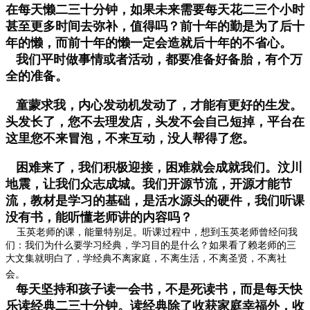
在每天懒二三十分钟，如果未来需要每天花二三个小时
甚至更多时间去弥补，值得吗？前十年的勤是为了后十
年的懒，而前十年的懒一定会造就后十年的不省心。
我们平时做事情或者活动，都要准备好备胎，有个万
全的准备。
童蒙求我，内心发动机发动了，才能有更好的生发。
头发长了，您不去理发店，头发不会自己短掉，平台在
这里您不来冒泡，不来互动，没人帮得了您。
困难来了，我们积极迎接，困难就会成就我们。汶川
地震，让我们众志成城。我们开源节流，开源才能节
流，教材是学习的基础，是活水源头的硬件，我们听课
没有书，能听懂老师讲的内容吗？
玉英老师的课，能量特别足。听课过程中，想到玉英老师曾经问我
们：我们为什么要学习经典，学习目的是什么？如果看了赖老师的三
大文集就明白了，学经典不离家庭，不离生活，不离圣贤，不离社
会。
每天坚持和孩子读一会书，不是死读书，而是每天快
乐读经典二三十分钟。读经典除了收获家庭幸福外，收