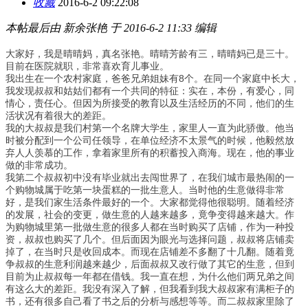
收藏
2016-6-2 09:22:08
本帖最后由 新余张艳 于 2016-6-2 11:33 编辑
大家好，我是晴晴妈，真名张艳。晴晴芳龄有三，晴晴妈已是三十。
目前在医院就职，非常喜欢育儿事业。
我出生在一个农村家庭，爸爸兄弟姐妹有8个。在同一个家庭中长大，
我发现叔叔和姑姑们都有一个共同的特征：实在，本份，有爱心，同
情心，责任心。但因为所接受的教育以及生活经历的不同，他们的生
活状况有着很大的差距。
我的大叔叔是我们村第一个名牌大学生，家里人一直为此骄傲。他当
时被分配到一个公司任领导，在单位经济不太景气的时候，他毅然放
弃人人羡慕的工作，拿着家里所有的积蓄投入商海。现在，他的事业
做的非常成功。
我第二个叔叔初中没有毕业就出去闯世界了，在我们城市最热闹的一
个购物城属于吃第一块蛋糕的一批生意人。当时他的生意做得非常
好，是我们家生活条件最好的一个。大家都觉得他很聪明。随着经济
的发展，社会的变更，做生意的人越来越多，竟争变得越来越大。作
为购物城里第一批做生意的很多人都在当时购买了店铺，作为一种投
资，叔叔也购买了几个。但后面因为眼光与选择问题，叔叔将店铺卖
掉了，在当时只是收回成本。而现在店铺差不多翻了十几翻。随着竟
争叔叔的生意利润越来越少，后面叔叔又改行做了其它的生意，但到
目前为止叔叔每一年都在借钱。我一直在想，为什么他们两兄弟之间
有这么大的差距。我没有深入了解，但我看到我大叔叔家有满柜子的
书，还有很多自己看了书之后的分析与感想等等。而二叔叔家里除了