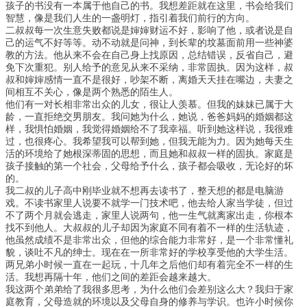
孩子的书没有一本属于他自己的书。我想差距就在这里，书会给我们
智慧，像是我们人生的一盏明灯，指引着我们前行的方向。
二叔叔每一次生意失败都说是婶婶财运不好，影响了他，或者说是自
己的运气不好等等。动不动就是问神，到长辈的坟墓面前用一些神婆
教的方法。他从来不会在自己身上找原因，总结错误，反省自己，避
免下次重犯。别人给予的意见从来不采纳，非常固执。因为这样，叔
叔和婶婶感情一直不是很好，吵架不断，离婚天天挂在嘴边，夫妻之
间相互不关心，像是两个熟悉的陌生人。
他们有一对长相非常出众的儿女，很让人羡慕。但我的妹妹已属于大
龄，一直拒绝交男朋友。我问她为什么，她说，爸爸妈妈的婚姻都这
样，我惧怕婚姻，我觉得婚姻给不了我幸福。听到她这样说，我很难
过，也很疼心。我希望我可以帮到她，但我无能为力。因为她每天生
活的环境给了她根深蒂固的思想，而且她和叔叔一样的固执。家庭是
孩子接触的第一个社会，父母给予什么，孩子都会吸收，无论好的坏
的。
我二叔的儿子高中刚毕业就不想再去读书了，整天想的都是电脑游
戏。不读书家里人说要不就学一门技术吧，他去给人家当学徒，但过
不了两个月就会逃走，家里人说两句，他一生气就离家出走，你根本
找不到他人。大叔叔的儿子却因为家庭不同有着不一样的生活轨迹，
他虽然成绩不是非常出众，但他的综合能力非常好，是一个非常懂礼
貌，谈吐不凡的绅士。现在在一所非常好的学校享受他的大学生活。
两兄弟小时候一直在一起玩，十几年之后他们却有着完全不一样的生
活。我想再隔十年，他们之间的差距会越来越大。
我这两个弟弟给了我很多思考，为什么他们会差别这么大？我归于家
庭教育，父母造就的环境以及父母自身的修养与学识。也许小时候你