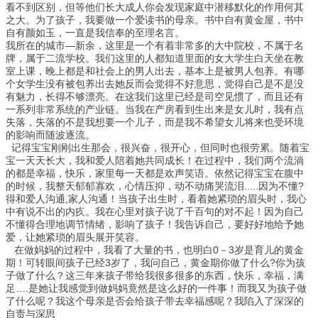
看不到区别，但等他们长大成人你会发现家庭中潜移默化的作用何其
之大。为了孩子，我要做一个爱读书的母亲。书中自有黄金屋，书中
自有颜如玉，一直是我信奉的至理名言。
我所在的城市—新余，这里是一个有着非常多的大中院校，不属于名
牌，属于二流学校。我们这里的人都知道里面的女大学生白天坐在教
室上课，晚上都是和社会上的男人出去，基本上是被男人包养。有哪
个女学生没有被包养出去她反而会觉得不好意思，觉得自己是不是没
有魅力，长得不够漂亮。在这我们这里已经是司空见惯了，而且还有
一系列非常系统的产业链。当我在产房看到生出来是女儿时，我有点
失落，失落的不是我想要一个儿子，而是我不希望女儿将来也受环境
的影响而随波逐流。
记得宝宝刚刚出生那会，很兴奋，很开心，但同时也很劳累。随着宝
宝一天天长大，我和爱人陪着她共同成长！在过程中，我们两个流淌
的都是幸福，快乐，家里每一天都是欢声笑语。依然记得宝宝在腹中
的时候，我整天郁郁寡欢，心情压抑，动不动痛哭流泪.....因为不懂?
得和爱人沟通,家人沟通！当孩子出生时，看着她紧琐的眉头时，我心
中有说不出的内疚。我在心里对孩子说了千百句的对不起！因为自己
不懂得合理地调节情绪，影响了孩子！我告诉自己，要好好地给予她
爱，让她紧琐的眉头展开笑容。
在做妈妈的过程中，我看了大量的书，也明白0－3岁是育儿的黄金
期！可转眼间孩子已经3岁了，我问自己，黄金期你做了什么?你为孩
子做了什么？这三年来孩子带给我很多很多的东西，快乐，幸福，满
足….是她让我感觉到做妈妈竟然是这么好的一件事！而我又为孩子做
了什么呢？我这个母亲是否会给孩子带去幸福感呢？我陷入了深深的
自责与深思____