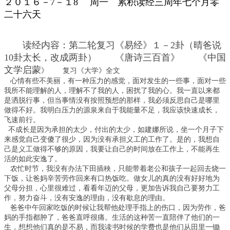
２０１６－7－１8
周一 累积读经三周年七个月零
二十六天
读经内容：第二轮复习《易经》１－2卦（晴爸说
10卦太长，改成两卦） 《唐诗三百首》
《中国
文学启蒙
》 复习《大学》全文
心情有些不美丽，有一种压力的感觉，面对发生的一些事，面对一些
我所不能理解的人，理解不了我的人，困扰了我的心。我一直以来都
是洒脱行事，但当事情没有按照预想的那样，我必须反思自己是哪里
做得不好。我明白压力的源泉来自于我能量不足，我应该快速成长，
飞速前行。
不成长是因为承担的太少，付出的太少，如建娜所说，坐一个月子下
来感觉自己变傻了很少，因为没有承担义工的工作了。是的，我想自
己是义工做得不够的原因，我要让自己的时间放在工作上，不能再生
活的如此安逸了。
农忙时节，我没有办法下田插秧，只能带着老公和孩子一起回去烧一
下饭，让爸妈辛苦劳作回来有口热饭吃。做女儿的真的没有好好地为
父母分担，心里很难过，看看年迈的父母，更加告诉我自己要努力工
作，努力奋斗，没有安逸的理由，没有歇息的理由。
爸爸中午回家吃饭的时候让我帮他处理手指上的伤口，因为劳作，爸
妈的手指都肿了，爸爸直呼很痛。生活的这种苦一直陪伴了他们的一
生，想想他们真的是不易，而我读书时候的学费也是他们从田里一锄