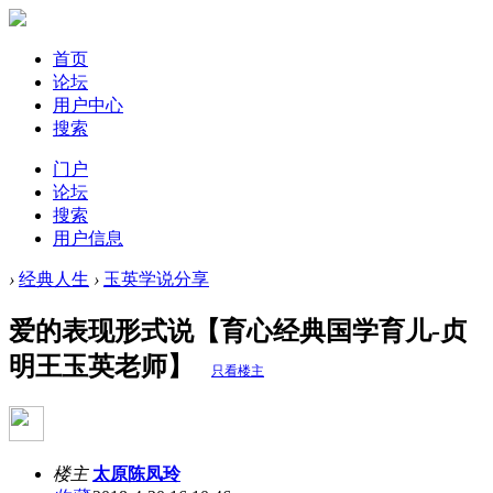
首页
论坛
用户中心
搜索
门户
论坛
搜索
用户信息
›
经典人生
›
玉英学说分享
爱的表现形式说【育心经典国学育儿-贞
明王玉英老师】
只看楼主
楼主
太原陈凤玲