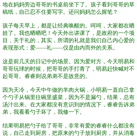
地在妈妈旁边哥哥的书桌前坐下了。孩子看到哥哥的草
稿纸，自己忍不住要写字。还问妈妈怎么握笔？
孩子每天早上，都是让经典唤醒的。呵呵，大家都在晒
娃了。我也晒晒吧！今天外出讲课了，是政府的一个项
目，关于礼的，其实，所谓的礼就是我们自己内心爱的
表现形式：爱——礼——仪是由内而外的关系。
这是前几天的日记中的场景。因为爱对方，今天明易和
哥哥玩球的时候，把哥哥的手打青了，明易赶快喊对不
起哥哥。睿睿则说弟弟不是故意的。
因为天冷，今天中午做的羊肉火锅，小明易一直自己拿
个勺子从锅里往碗里盛菜，因为不是漏勺，结果，总有
汤汁出来。在大家都没有意识到的情况下，睿睿告诉弟
弟，我看看勺子坏了，我修一下。
结果明易把勺子给了哥哥，非常有爱的睿睿什么都没有
说，自己走到厨房，把原来的勺子放到厨房，并从消毒