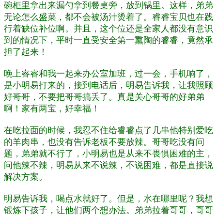
碗柜里拿出来漏勺拿到餐桌旁，放到锅里。这样，弟弟
无论怎么盛菜，都不会被汤汁烫着了。睿睿宝贝也在践
行着缺位补位啊。并且，这个位还是全家人都没有意识
到的情况下，平时一直受安全第一熏陶的睿睿，竟然承
担了起来！
晚上睿睿和我一起来办公室加班，过一会，手机响了，
是小明易打来的，接到电话后，明易告诉我，让我照顾
好哥哥，不要把哥哥搞丢了。真是关心哥哥的好弟弟
啊！家有两宝，好幸福！
在吃拉面的时候，我忍不住给睿睿点了几串他特别爱吃
的羊肉串，也没有告诉老板不要放辣。哥哥吃没有问
题，弟弟就不行了，小明易也是从来不畏惧困难的主，
问他辣不辣，明易从来不说辣，不说困难，都是直接说
解决方案。
明易告诉我，喝点水就好了。但是，水在哪里呢？我想
锻炼下孩子，让他们两个想办法。弟弟拉着哥哥，哥哥