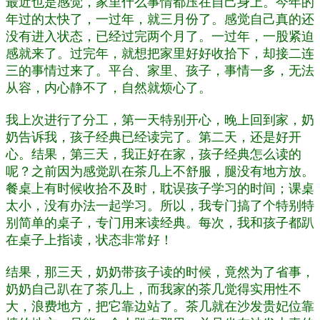
最近也是感觉，家里什么事情都压在自己身上。今年的
年过的太快了，一过年，就三月份了。感觉自己真的还
没有进入状态，已经过完两个月了。一过年，一股紧迫
感就来了。过完年，就想把家里好好收拾下，却接二连
三的事情过来了。平台、家里、孩子，事情一多，无法
从容，内心静不了，自然就烦心了。
我上次进行了分工，第一天特别开心，晚上回到家，奶
奶告诉我，孩子经典已经读完了。第二天，还是好开
心。结果，第三天，我正好在家，孩子经典怎么读的
呢？之前因为感觉趴在茶几上不舒服，腿没有地方放。
餐桌上有时候收拾不及时，耽误孩子学习的时间；课桌
太小，没有办法一起学习。所以，我专门搞了个特别特
别简单的桌子，专门用来读经典。每次，我和孩子都趴
在桌子上指读，状态非常好！
结果，那三天，奶奶带孩子读的时候，竟然为了省事，
奶奶自己趴在了茶几上，而我家的茶几觉得实用性不
大，浪费地方，把它靠边站了。茶几就在沙发贵妃位靠