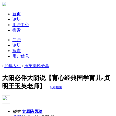
首页
论坛
用户中心
搜索
门户
论坛
搜索
用户信息
›
经典人生
›
玉英学说分享
大阳必伴大阴说【育心经典国学育儿-贞
明王玉英老师】
只看楼主
楼主
太原陈凤玲