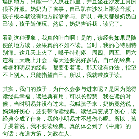
墙的地方，只能一个人趴在那里，并且坐在沙发上真的
很不舒服。奶奶为了省事，自己趴在沙发上跟读音频，
孩子根本就没有地方能够参与。所以，每天都是奶奶自
己读，孩子随便玩。然后，奶奶告诉我，读完了。
看到这种现象，我真的吐血啊！是的，读经典如果是随
便的地方读，效果真的不如不读。当时，我的心特别特
别痛。这几天上火了，嗓子特别疼。周四、周五、周六
连着三天晚上开会，每天还要说好多话。自己的经典，
睿睿和明易的经典，都要带着读。那天没有办法，指望
不上别人，只能指望自己。所以，我就带孩子读。
其实，我们的孩子，为什么会参与进来呢？是因为觉得
读经典幸福，读经典有用，可以长智慧。我在读的时
候，当时明易并没有过来。我喊孩子来，奶奶竟然说，
妈妈好伤心，还要带你读经典。读经典变成了伤心，读
经典变成了任务，我的小明易才不想伤心呢。所以，孩
子哭着说，我不要读经典。真的体会到了《中庸》的一
句话：布道方策，为政在人。