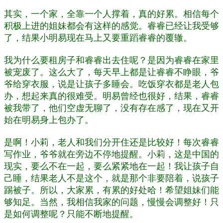
其实，一个家，全靠一个人撑着，真的好累。相信每个
积极上进的姐妹都会有这样的感觉。睿睿已经让我受够
了，结果小明易现在马上又要重蹈睿睿的覆辙。
我为什么要租房子和睿睿出去住呢？是因为睿睿在家里
被宠废了。这么大了，每天早上都是让睿睿不睁眼，爷
爷给穿衣服，说是让孩子多睡会。吃饭穿衣都是老人包
办，想起来真的很难受。明易曾经也很好，结果，睿睿
被我带了，他们空虚无聊了，没有存在感了，现在又开
始在明易身上包办了。
是啊！小莉，老人和我们分开住还是比较好！每次睿睿
写作业，爷爷就在旁边不停地提醒。小莉，这是中国的
现实，要么不在一起，要么紧紧地在一起！我让孩子自
己睡，结果老人不是这个，就是那个非要陪着，说孩子
踢被子。所以，大家累，有累的好处哈！希望姐妹们能
够知足。当然，我相信我家的问题，慢慢会调整好！只
是如何调整呢？只能不断地提醒。