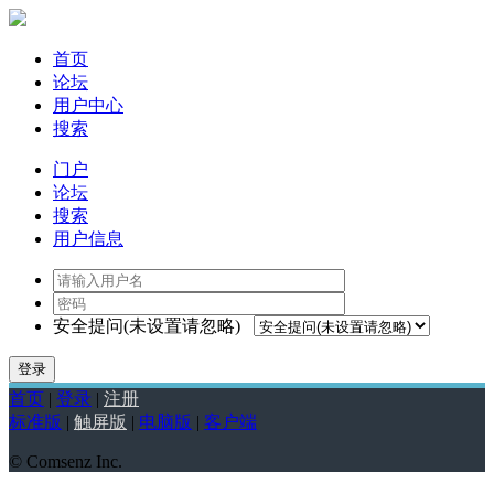
首页
论坛
用户中心
搜索
门户
论坛
搜索
用户信息
安全提问(未设置请忽略)
登录
首页
|
登录
|
注册
标准版
|
触屏版
|
电脑版
|
客户端
© Comsenz Inc.