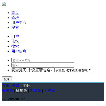
首页
论坛
用户中心
搜索
门户
论坛
搜索
用户信息
安全提问(未设置请忽略)
登录
首页
|
登录
|
注册
标准版
|
触屏版
|
电脑版
|
客户端
© Comsenz Inc.