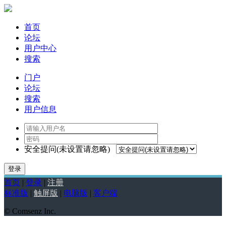
首页
论坛
用户中心
搜索
门户
论坛
搜索
用户信息
安全提问(未设置请忽略)
登录
首页
|
登录
|
注册
标准版
|
触屏版
|
电脑版
|
客户端
© Comsenz Inc.